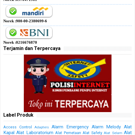
Norek :900-00-2380699-6
Norek :0216676870
Terjamin dan Terpercaya
Label Produk
Alarm Emergency
Alarm Melody
Alat
Access Control
Adapters
Kapal
Alat Laboratorium
Alat
Alat Pemetaan
Alat Safety
Alat Selam