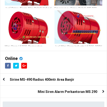
Jual Sirine Alarm Mini Pabrik Yahagi
Emergency Sirine Pabrik MS 290
B36 di Garut
220V
Mini Siren LK B36 Peringatan
Jual Mini Siren Industri LK B36 220V
Darurat Kebakaran
di Palembang
Online
Sirine MS-490 Radius 400mtr Area Banjir
Mini Siren Alarm Perkantoran MS 290