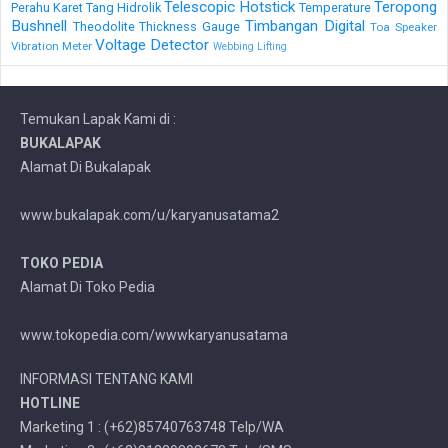
Telescopic Hotstick
Teropong
Perahu Karet
Tang Hidrolik
Temperature
Bushnell
Timbangan Digital
Theodolite
Thickness Gauge
Toa Speaker
Voltage Detector
Vibration Meter
Webbing Lifting
Temukan Lapak Kami di :
BUKALAPAK
Alamat Di Bukalapak
www.bukalapak.com/u/karyanusatama2
TOKO PEDIA
Alamat Di Toko Pedia
www.tokopedia.com/wwwkaryanusatama
INFORMASI TENTANG KAMI
HOTLINE
Marketing 1 : (+62)85740763748 Telp/WA