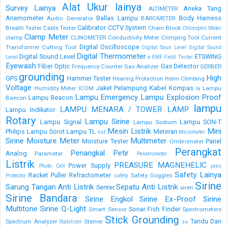
Alat Ukur lainya
Survey Lainya
Aneka Tang
ALTIMETER
Anemometer
Ballas Lampu
Body Harness
Audio Generator
BAROMETER
Calibrator
CCTV System
Breath Tester
Cable Tester
Chain Block
Chlorophil Meter
Clamp Meter
clamp
CLINOMETER
Conductivity Meter
Crimping Tool
Current
Digital Oscilloscope
Transformer
Cutting Tool
Digital Soun Level
Digital Sound
Digital Thermometer
Digital Sound Level
ETSWING
Level
e
EMF Field Tester
Eyewash
Fiber Optic
Gas Detector
Frequency Counter
Gas Analizer
GERBER
grounding
High
GPS
Hammer Tester
Hearing Protection
Helm Climbing
Voltage
Jaket Pelampung
Kabel
Kompas
Humidity Meter
ICOM
Lampu
la
Lampu Emergency
Lampu Explosion Proof
Lampu Beacon
Baecon
lampu
LAMPU MENARA / TOWER LAMP
Lampu Indikator
Rotary
Lampu Sirine
Lampu Signal
Lampu SON-T
Lampu Sodium
Mesin Listrik
Mini
Philips
Lampu Sorot
Lampu TL
Meteran
list
Micrometer
Sirine
Moisture Meter
Multimeter
Moisture Tester
Panel
Ombrometer
Perangkat
Penangkal Petir
Analog
Parameter
Penetrometer
Listrik
PREASURE MAGNEHELIC
Power Supply
Photo Cell
pres
Safety Lainya
Racket Puller
Refractometer
Safety Goggles
Protector
safety
Sirine
Sarung Tangan Anti Listrik
Sepatu Anti Listrik
Senter
siren
Sirine Bandara
Sirine Engkol
Sirine Ex-Proof
Sirine
Multitone
Sirine Q-Light
Sonar Fish Finder
Smart Sensor
Spectrometers
Stick Grounding
Tandu Dan
Spectrum Analyzer
Steiner
Stabilizer
su