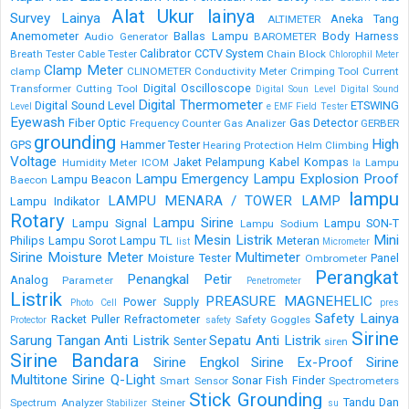
Alat Ukur lainya
Survey Lainya
Aneka Tang
ALTIMETER
Anemometer
Ballas Lampu
Body Harness
Audio Generator
BAROMETER
Calibrator
CCTV System
Breath Tester
Cable Tester
Chain Block
Chlorophil Meter
Clamp Meter
clamp
CLINOMETER
Conductivity Meter
Crimping Tool
Current
Digital Oscilloscope
Transformer
Cutting Tool
Digital Soun Level
Digital Sound
Digital Thermometer
Digital Sound Level
ETSWING
Level
e
EMF Field Tester
Eyewash
Fiber Optic
Gas Detector
Frequency Counter
Gas Analizer
GERBER
grounding
High
GPS
Hammer Tester
Hearing Protection
Helm Climbing
Voltage
Jaket Pelampung
Kabel
Kompas
Humidity Meter
ICOM
Lampu
la
Lampu Emergency
Lampu Explosion Proof
Lampu Beacon
Baecon
lampu
LAMPU MENARA / TOWER LAMP
Lampu Indikator
Rotary
Lampu Sirine
Lampu Signal
Lampu SON-T
Lampu Sodium
Mesin Listrik
Mini
Philips
Lampu Sorot
Lampu TL
Meteran
list
Micrometer
Sirine
Moisture Meter
Multimeter
Moisture Tester
Panel
Ombrometer
Perangkat
Penangkal Petir
Analog
Parameter
Penetrometer
Listrik
PREASURE MAGNEHELIC
Power Supply
Photo Cell
pres
Safety Lainya
Racket Puller
Refractometer
Safety Goggles
Protector
safety
Sirine
Sarung Tangan Anti Listrik
Sepatu Anti Listrik
Senter
siren
Sirine Bandara
Sirine Engkol
Sirine Ex-Proof
Sirine
Multitone
Sirine Q-Light
Sonar Fish Finder
Smart Sensor
Spectrometers
Stick Grounding
Tandu Dan
Spectrum Analyzer
Steiner
Stabilizer
su