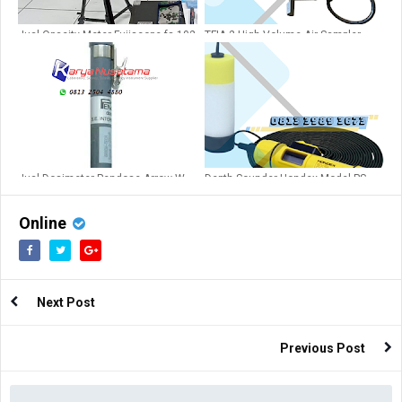
Jual Opacity Meter Fujiscope fs-102
TFIA-2 High Volume Air Sampler
/ Smoke Indicator di Ponorogo
Jual Dosimeter Pendose Arrow W-
Depth Sounder Hondex Model PS-
138 di Tanggerang
7FL 50 m
Online
Next Post
Previous Post