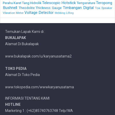
Telescopic Hotstick
Teropong
Perahu Karet
Tang Hidrolik
Temperature
Bushnell
Timbangan Digital
Theodolite
Thickness Gauge
Toa Speaker
Voltage Detector
Vibration Meter
Webbing Lifting
Temukan Lapak Kami di :
BUKALAPAK
Alamat Di Bukalapak
www.bukalapak.com/u/karyanusatama2
TOKO PEDIA
Alamat Di Toko Pedia
www.tokopedia.com/wwwkaryanusatama
INFORMASI TENTANG KAMI
HOTLINE
Marketing 1 : (+62)85740763748 Telp/WA