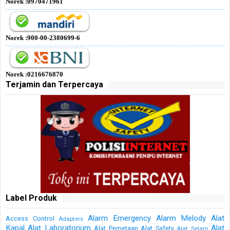
Norek :0970471961
Norek :900-00-2380699-6
Norek :0216676870
Terjamin dan Terpercaya
Label Produk
Alarm Emergency
Alarm Melody
Alat
Access Control
Adapters
Kapal
Alat Laboratorium
Alat
Alat Pemetaan
Alat Safety
Alat Selam