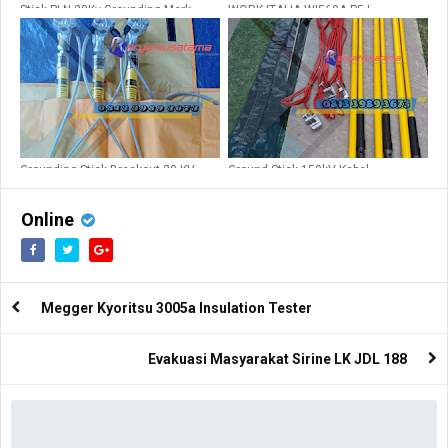
Stick PLN 20Kv Grounding Merk
WORK ITALIA WI560A-P5 |
Break Out
Grounding Set 150kV Siap Pakai
Grounding Stick Breakout 20 KV
Ground Stick 150kV Kabel
NYAF50sqm 6 meter
Online
Megger Kyoritsu 3005a Insulation Tester
Evakuasi Masyarakat Sirine LK JDL 188