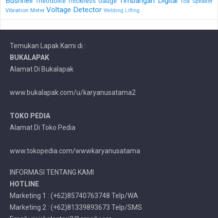
Bushnell
Timbangan Digital
Theodolite
Thickness Gauge
Toa Speaker
Voltage Detector
Vibration Meter
Webbing Lifting
Temukan Lapak Kami di :
BUKALAPAK
Alamat Di Bukalapak
www.bukalapak.com/u/karyanusatama2
TOKO PEDIA
Alamat Di Toko Pedia
www.tokopedia.com/wwwkaryanusatama
INFORMASI TENTANG KAMI
HOTLINE
Marketing 1 : (+62)85740763748 Telp/WA
Marketing 2 : (+62)81339893673 Telp/SMS