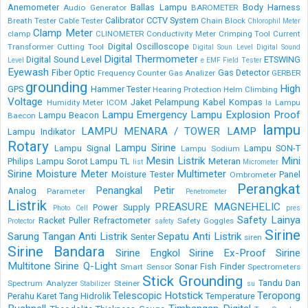
Anemometer
Ballas Lampu
Body Harness
Audio Generator
BAROMETER
Calibrator
CCTV System
Breath Tester
Cable Tester
Chain Block
Chlorophil Meter
Clamp Meter
clamp
CLINOMETER
Conductivity Meter
Crimping Tool
Current
Digital Oscilloscope
Transformer
Cutting Tool
Digital Soun Level
Digital Sound
Digital Thermometer
Digital Sound Level
ETSWING
Level
e
EMF Field Tester
Eyewash
Fiber Optic
Gas Detector
Frequency Counter
Gas Analizer
GERBER
grounding
High
GPS
Hammer Tester
Hearing Protection
Helm Climbing
Voltage
Jaket Pelampung
Kabel
Kompas
Humidity Meter
ICOM
Lampu
la
Lampu Emergency
Lampu Explosion Proof
Lampu Beacon
Baecon
lampu
LAMPU MENARA / TOWER LAMP
Lampu Indikator
Rotary
Lampu Sirine
Lampu Signal
Lampu SON-T
Lampu Sodium
Mesin Listrik
Mini
Philips
Lampu Sorot
Lampu TL
Meteran
list
Micrometer
Sirine
Moisture Meter
Multimeter
Moisture Tester
Panel
Ombrometer
Perangkat
Penangkal Petir
Analog
Parameter
Penetrometer
Listrik
PREASURE MAGNEHELIC
Power Supply
Photo Cell
pres
Safety Lainya
Racket Puller
Refractometer
Safety Goggles
Protector
safety
Sirine
Sarung Tangan Anti Listrik
Sepatu Anti Listrik
Senter
siren
Sirine Bandara
Sirine Engkol
Sirine Ex-Proof
Sirine
Multitone
Sirine Q-Light
Sonar Fish Finder
Smart Sensor
Spectrometers
Stick Grounding
Tandu Dan
Spectrum Analyzer
Steiner
Stabilizer
su
Telescopic Hotstick
Teropong
Perahu Karet
Tang Hidrolik
Temperature