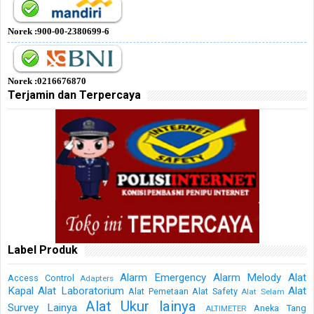
Norek :900-00-2380699-6
Norek :0216676870
Terjamin dan Terpercaya
Label Produk
Alarm Emergency
Alarm Melody
Alat
Access Control
Adapters
Kapal
Alat Laboratorium
Alat
Alat Pemetaan
Alat Safety
Alat Selam
Alat Ukur lainya
Survey Lainya
Aneka Tang
ALTIMETER