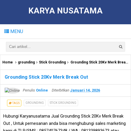
KARYA NUSATAMA
MENU
Home
grounding
Stick Grounding
Grounding Stick 20Kv Merk Break Out
Grounding Stick 20Kv Merk Break Out
Penulis
Online
Diterbitkan
Januari 14, 2026
GROUNDING
STICK GROUNDING
TAGS
Hubungi Karyanusatama Jual Grounding Stick 20Kv Merk Break
Out , Untuk pemesanan anda bisa menghubungi sales marketing
kami di TLP/SMS : 085740767348 / WA : 081339893673 atau