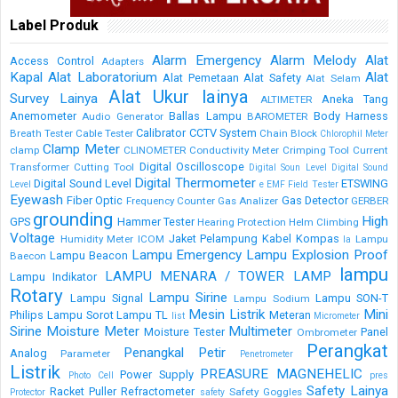
Label Produk
Alarm Emergency
Alarm Melody
Alat
Access Control
Adapters
Kapal
Alat Laboratorium
Alat
Alat Pemetaan
Alat Safety
Alat Selam
Alat Ukur lainya
Survey Lainya
Aneka Tang
ALTIMETER
Anemometer
Ballas Lampu
Body Harness
Audio Generator
BAROMETER
Calibrator
CCTV System
Breath Tester
Cable Tester
Chain Block
Chlorophil Meter
Clamp Meter
clamp
CLINOMETER
Conductivity Meter
Crimping Tool
Current
Digital Oscilloscope
Transformer
Cutting Tool
Digital Soun Level
Digital Sound
Digital Thermometer
Digital Sound Level
ETSWING
Level
e
EMF Field Tester
Eyewash
Fiber Optic
Gas Detector
Frequency Counter
Gas Analizer
GERBER
grounding
High
GPS
Hammer Tester
Hearing Protection
Helm Climbing
Voltage
Jaket Pelampung
Kabel
Kompas
Humidity Meter
ICOM
Lampu
la
Lampu Emergency
Lampu Explosion Proof
Lampu Beacon
Baecon
lampu
LAMPU MENARA / TOWER LAMP
Lampu Indikator
Rotary
Lampu Sirine
Lampu Signal
Lampu SON-T
Lampu Sodium
Mesin Listrik
Mini
Philips
Lampu Sorot
Lampu TL
Meteran
list
Micrometer
Sirine
Moisture Meter
Multimeter
Moisture Tester
Panel
Ombrometer
Perangkat
Penangkal Petir
Analog
Parameter
Penetrometer
Listrik
PREASURE MAGNEHELIC
Power Supply
Photo Cell
pres
Safety Lainya
Racket Puller
Refractometer
Safety Goggles
Protector
safety