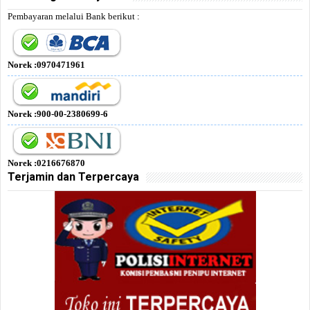
Pembayaran melalui Bank berikut :
Norek :0970471961
Norek :900-00-2380699-6
Norek :0216676870
Terjamin dan Terpercaya