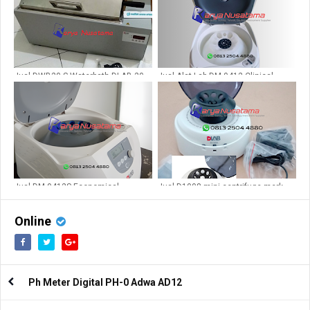
Jual DWB20-S Waterbath DLAB 20
Jual Alat Lab DM 0412 Clinical
Liter
Centrifuge di Bandung
Jual DM 0412S Economical
Jual D1008 mini centrifuge merk
Centrifuge 300 - 4500 rpm di
Dlab di Bandung
Semarang
Online
Ph Meter Digital PH-0 Adwa AD12