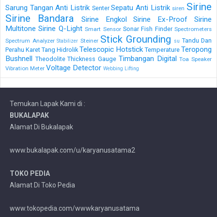
Sirine
Sarung Tangan Anti Listrik
Sepatu Anti Listrik
Senter
siren
Sirine Bandara
Sirine Engkol
Sirine Ex-Proof
Sirine
Multitone
Sirine Q-Light
Sonar Fish Finder
Smart Sensor
Spectrometers
Stick Grounding
Tandu Dan
Spectrum Analyzer
Steiner
Stabilizer
su
Telescopic Hotstick
Teropong
Perahu Karet
Tang Hidrolik
Temperature
Bushnell
Timbangan Digital
Theodolite
Thickness Gauge
Toa Speaker
Voltage Detector
Vibration Meter
Webbing Lifting
Temukan Lapak Kami di :
BUKALAPAK
Alamat Di Bukalapak
www.bukalapak.com/u/karyanusatama2
TOKO PEDIA
Alamat Di Toko Pedia
www.tokopedia.com/wwwkaryanusatama