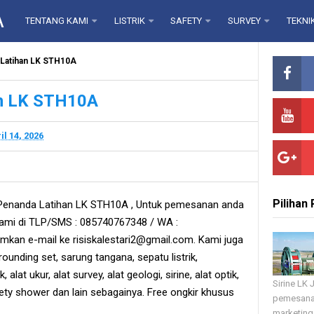
A
TENTANG KAMI
LISTRIK
SAFETY
SURVEY
TEKNI
 Latihan LK STH10A
an LK STH10A
il 14, 2026
Pilihan
 Penanda Latihan LK STH10A , Untuk pemesanan anda
ami di TLP/SMS : 085740767348 / WA :
mkan e-mail ke risiskalestari2@gmail.com. Kami juga
grounding set, sarung tangana, sepatu listrik,
, alat ukur, alat survey, alat geologi, sirine, alat optik,
Sirine LK
fety shower dan lain sebagainya. Free ongkir khusus
pemesana
marketing 