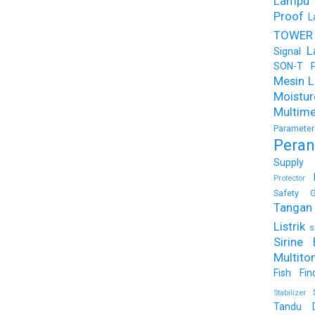
Lampu
Proof
L
TOWER
L
Signal
SON-T Ph
Mesin Li
Moist
Multime
Parameter
Peran
Supply
Protector
Safety G
Tangan 
Listrik
s
Sirine 
Multito
Fish Fin
Stabilizer
Tandu 