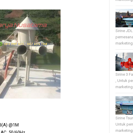
Sirine JD
pemesana
marketing 
Sirine 3 
, Untuk p
marketing 
Sirine Tsu
Untuk pe
dB(A) @1M
marketing 
V AC, 50/60Hz