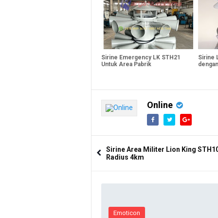
Sirine Emergency LK STH21
Sirine
Untuk Area Pabrik
dengan
Online
Sirine Area Militer Lion King STH1
Radius 4km
Emoticon