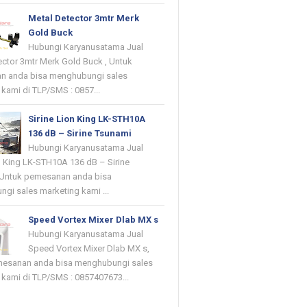
Metal Detector 3mtr Merk
Gold Buck
Hubungi Karyanusatama Jual
ector 3mtr Merk Gold Buck , Untuk
n anda bisa menghubungi sales
kami di TLP/SMS : 0857...
Sirine Lion King LK-STH10A
136 dB – Sirine Tsunami
Hubungi Karyanusatama Jual
on King LK-STH10A 136 dB – Sirine
 Untuk pemesanan anda bisa
gi sales marketing kami ...
Speed Vortex Mixer Dlab MX s
Hubungi Karyanusatama Jual
Speed Vortex Mixer Dlab MX s,
mesanan anda bisa menghubungi sales
 kami di TLP/SMS : 0857407673...