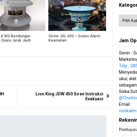
Kategor
 LK M2 Bendungan
Sirine JDL 400 – Solusi Alarm
Jam Op
 Suara Jarak Jauh
Keamanan
Senin - S
Marketing
Telp:_0
Menyedia
ukur, alat
sebagain
Siska Su
0H
Lion King JDW 450 Siren Instruksi
@Chatti
Evakuasi
Email :
risiskal
Rekeni
Pembayara