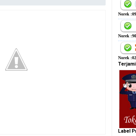
Norek :0
Norek :9
Norek :0
Terjami
Label P