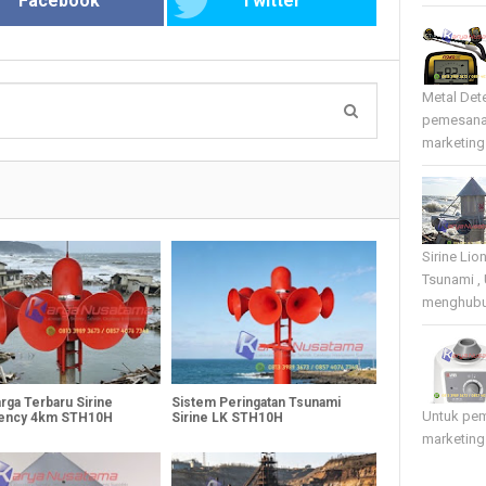
Facebook
Twitter
Metal Det
pemesana
marketing 
Sirine Li
Tsunami ,
menghubun
rga Terbaru Sirine
Sistem Peringatan Tsunami
Untuk pe
ency 4km STH10H
Sirine LK STH10H
marketing