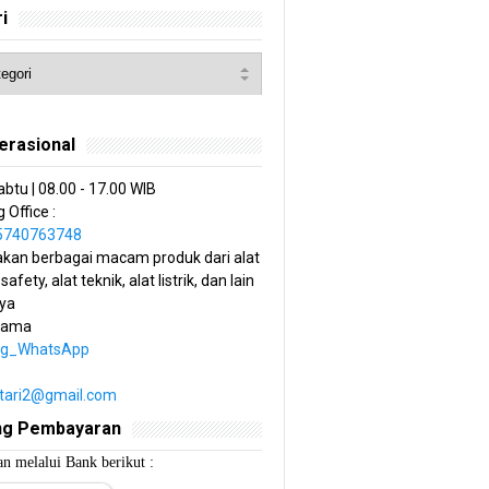
i
erasional
abtu | 08.00 - 17.00 WIB
 Office :
85740763748
kan berbagai macam produk dari alat
 safety, alat teknik, alat listrik, dan lain
ya
tama
ng_WhatsApp
estari2@gmail.com
ng Pembayaran
n melalui Bank berikut :