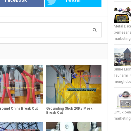
Facebook
Twitter
Metal Det
pemesana
marketing 
Sirine Li
Tsunami ,
menghubun
Ground China Break Out
Grounding Stick 20Kv Merk
Untuk pe
Break Out
marketing