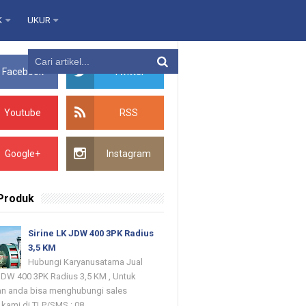
K
UKUR
Facebook
Twitter
Youtube
RSS
Google+
Instagram
 Produk
Sirine LK JDW 400 3PK Radius
3,5 KM
Hubungi Karyanusatama Jual
 JDW 400 3PK Radius 3,5 KM , Untuk
n anda bisa menghubungi sales
kami di TLP/SMS : 08...