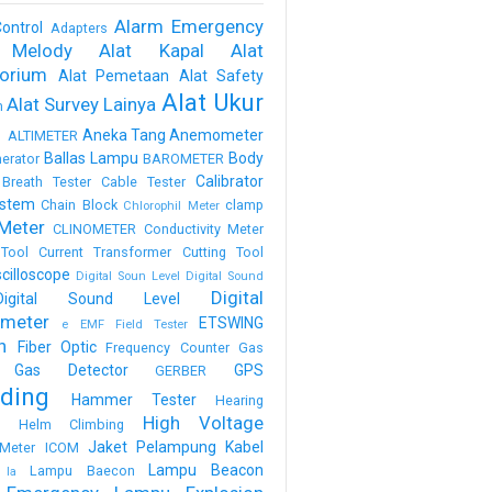
Alarm Emergency
ontrol
Adapters
 Melody
Alat Kapal
Alat
torium
Alat Pemetaan
Alat Safety
Alat Ukur
Alat Survey Lainya
m
a
Aneka Tang
Anemometer
ALTIMETER
Ballas Lampu
Body
erator
BAROMETER
Calibrator
Breath Tester
Cable Tester
stem
Chain Block
clamp
Chlorophil Meter
Meter
CLINOMETER
Conductivity Meter
Tool
Current Transformer
Cutting Tool
scilloscope
Digital Soun Level
Digital Sound
Digital
Digital Sound Level
meter
ETSWING
e
EMF Field Tester
h
Fiber Optic
Frequency Counter
Gas
Gas Detector
GPS
GERBER
ding
Hammer Tester
Hearing
High Voltage
n
Helm Climbing
Jaket Pelampung
Kabel
Meter
ICOM
Lampu Beacon
Lampu Baecon
la