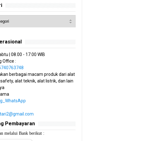
i
erasional
abtu | 08.00 - 17.00 WIB
 Office :
85740763748
kan berbagai macam produk dari alat
 safety, alat teknik, alat listrik, dan lain
ya
tama
ng_WhatsApp
estari2@gmail.com
ng Pembayaran
n melalui Bank berikut :