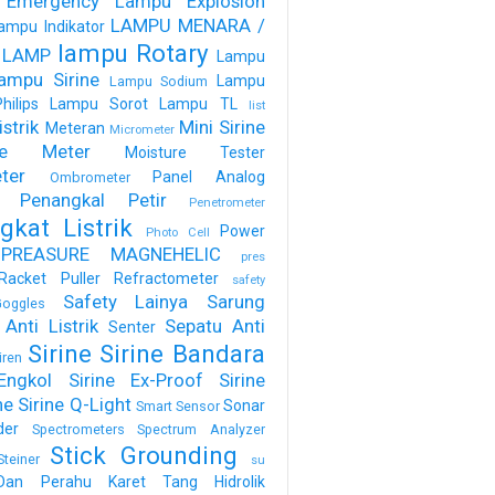
 Emergency
Lampu Explosion
LAMPU MENARA /
ampu Indikator
lampu Rotary
 LAMP
Lampu
ampu Sirine
Lampu
Lampu Sodium
ilips
Lampu Sorot
Lampu TL
list
strik
Mini Sirine
Meteran
Micrometer
ure Meter
Moisture Tester
ter
Panel Analog
Ombrometer
Penangkal Petir
Penetrometer
gkat Listrik
Power
Photo Cell
PREASURE MAGNEHELIC
pres
Racket Puller
Refractometer
safety
Safety Lainya
Sarung
oggles
Anti Listrik
Sepatu Anti
Senter
Sirine
Sirine Bandara
iren
Engkol
Sirine Ex-Proof
Sirine
ne
Sirine Q-Light
Sonar
Smart Sensor
der
Spectrometers
Spectrum Analyzer
Stick Grounding
Steiner
su
Dan Perahu Karet
Tang Hidrolik