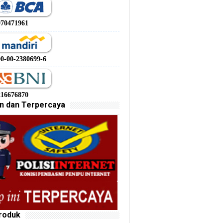
970471961
00-00-2380699-6
216676870
n dan Terpercaya
roduk