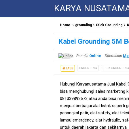
KARYA NUSATAM
Home
grounding
Stick Grounding
K
Kabel Grounding 5M Be
Penulis
Online
Diterbitkan
Mei
GROUNDING
STICK GROUNDING
TAGS
Hubungi Karyanusatama Jual Kabel 
bisa menghubungi sales marketing k
081339893673 atau anda bisa meniri
menjual berbagai alat listrik seperti 
penangkal petir, alat safety, alat teknik
lampu emergency, alat hydraulic, sa
untuk daerah jakarta dan sekitarnya.