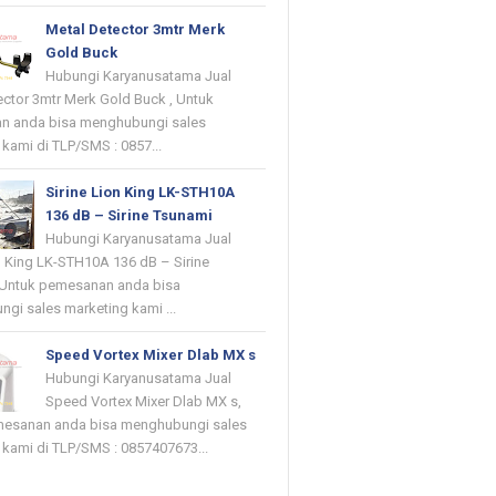
Metal Detector 3mtr Merk
Gold Buck
Hubungi Karyanusatama Jual
ector 3mtr Merk Gold Buck , Untuk
n anda bisa menghubungi sales
kami di TLP/SMS : 0857...
Sirine Lion King LK-STH10A
136 dB – Sirine Tsunami
Hubungi Karyanusatama Jual
on King LK-STH10A 136 dB – Sirine
 Untuk pemesanan anda bisa
gi sales marketing kami ...
Speed Vortex Mixer Dlab MX s
Hubungi Karyanusatama Jual
Speed Vortex Mixer Dlab MX s,
mesanan anda bisa menghubungi sales
 kami di TLP/SMS : 0857407673...