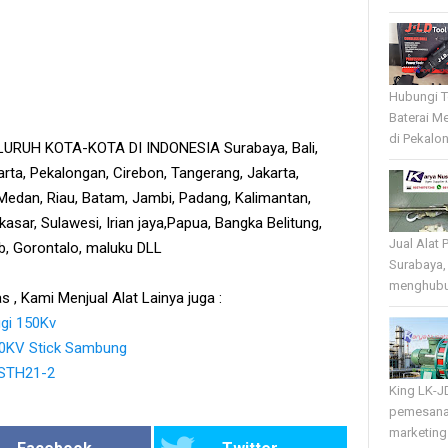
Hubungi T
Baterai Me
di Pekalo
RUH KOTA-KOTA DI INDONESIA Surabaya, Bali,
rta, Pekalongan, Cirebon, Tangerang, Jakarta,
edan, Riau, Batam, Jambi, Padang, Kalimantan,
sar, Sulawesi, Irian jaya,Papua, Bangka Belitung,
Jual Alat 
tb, Gorontalo, maluku DLL
Surabaya,
menghubun
s , Kami Menjual Alat Lainya juga :
ggi 150Kv
50KV Stick Sambung
 STH21-2
King LK-J
pemesana
marketing 