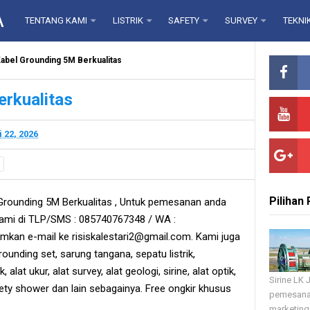
A
TENTANG KAMI
LISTRIK
SAFETY
SURVEY
TEKNI
abel Grounding 5M Berkualitas
rkualitas
 22, 2026
Pilihan
Grounding 5M Berkualitas , Untuk pemesanan anda
ami di TLP/SMS : 085740767348 / WA :
mkan e-mail ke risiskalestari2@gmail.com. Kami juga
grounding set, sarung tangana, sepatu listrik,
, alat ukur, alat survey, alat geologi, sirine, alat optik,
Sirine LK
fety shower dan lain sebagainya. Free ongkir khusus
pemesana
marketing 