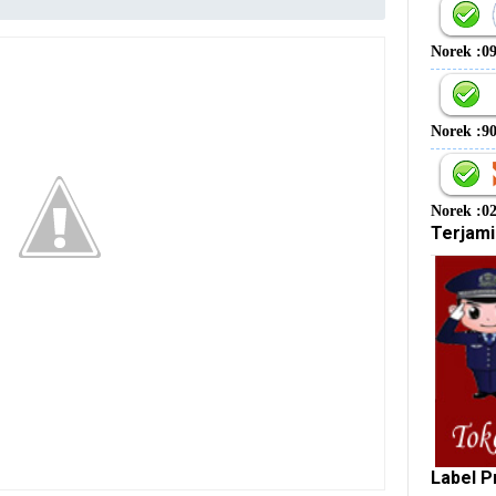
Norek :0
Norek :9
Norek :0
Terjami
Label P