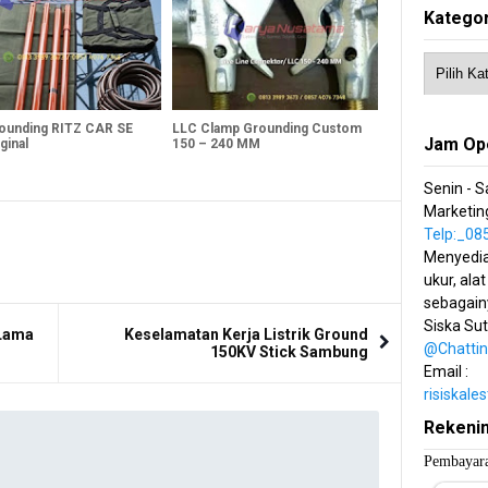
Kategor
rounding RITZ CAR SE
LLC Clamp Grounding Custom
Jam Op
ginal
150 – 240 MM
Senin - S
Marketing
Telp:_0
Menyedia
ukur, alat
sebagain
Siska Su
 Lama
Keselamatan Kerja Listrik Ground
@Chatti
150KV Stick Sambung
Email :
risiskal
Rekeni
Pembayara