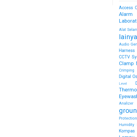
Access C
Alarm
Labora
Alat Sela
lainy
Audio Gen
Harness
CCTV Sy
Clamp 
Crimping 
Digital O
Level
Thermo
Eyewas
Analizer
groun
Protectio
Humidity 
Kompas