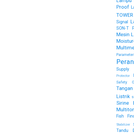
Lampu
Proof
L
TOWER
L
Signal
SON-T Ph
Mesin Li
Moist
Multime
Parameter
Peran
Supply
Protector
Safety G
Tangan 
Listrik
s
Sirine 
Multito
Fish Fin
Stabilizer
Tandu 