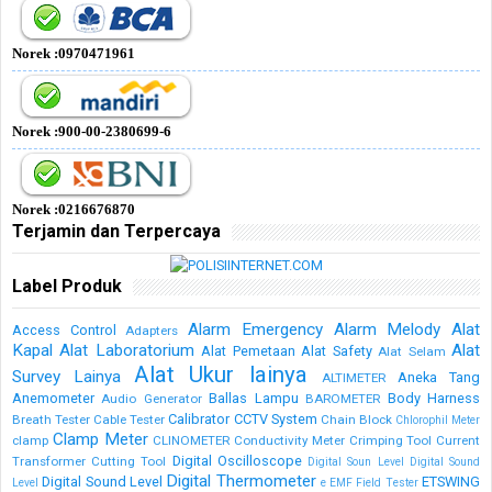
Norek :0970471961
Norek :900-00-2380699-6
Norek :0216676870
Terjamin dan Terpercaya
Label Produk
Alarm Emergency
Alarm Melody
Alat
Access Control
Adapters
Kapal
Alat Laboratorium
Alat
Alat Pemetaan
Alat Safety
Alat Selam
Alat Ukur lainya
Survey Lainya
Aneka Tang
ALTIMETER
Anemometer
Ballas Lampu
Body Harness
Audio Generator
BAROMETER
Calibrator
CCTV System
Breath Tester
Cable Tester
Chain Block
Chlorophil Meter
Clamp Meter
clamp
CLINOMETER
Conductivity Meter
Crimping Tool
Current
Digital Oscilloscope
Transformer
Cutting Tool
Digital Soun Level
Digital Sound
Digital Thermometer
Digital Sound Level
ETSWING
Level
e
EMF Field Tester