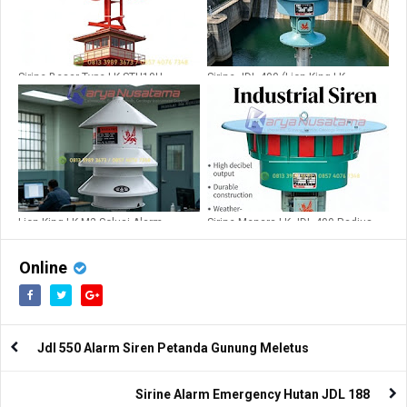
Sirine Besar Type LK STH10H
Sirine JDL 400 (Lion King LK-
Radius 4km
JDL400)
Lion King LK-M2 Solusi Alarm
Sirine Menara LK JDL 400 Radius
Keamanan Lapas
2,5km 380v
Online
Jdl 550 Alarm Siren Petanda Gunung Meletus
Sirine Alarm Emergency Hutan JDL 188