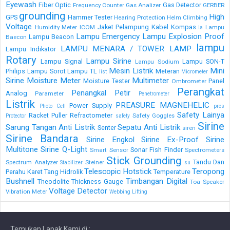
Eyewash
Fiber Optic
Gas Detector
Frequency Counter
Gas Analizer
GERBER
grounding
High
GPS
Hammer Tester
Hearing Protection
Helm Climbing
Voltage
Jaket Pelampung
Kabel
Kompas
Humidity Meter
ICOM
Lampu
la
Lampu Emergency
Lampu Explosion Proof
Lampu Beacon
Baecon
lampu
LAMPU MENARA / TOWER LAMP
Lampu Indikator
Rotary
Lampu Sirine
Lampu Signal
Lampu SON-T
Lampu Sodium
Mesin Listrik
Mini
Philips
Lampu Sorot
Lampu TL
Meteran
list
Micrometer
Sirine
Moisture Meter
Multimeter
Moisture Tester
Panel
Ombrometer
Perangkat
Penangkal Petir
Analog
Parameter
Penetrometer
Listrik
PREASURE MAGNEHELIC
Power Supply
Photo Cell
pres
Safety Lainya
Racket Puller
Refractometer
Safety Goggles
Protector
safety
Sirine
Sarung Tangan Anti Listrik
Sepatu Anti Listrik
Senter
siren
Sirine Bandara
Sirine Engkol
Sirine Ex-Proof
Sirine
Multitone
Sirine Q-Light
Sonar Fish Finder
Smart Sensor
Spectrometers
Stick Grounding
Tandu Dan
Spectrum Analyzer
Steiner
Stabilizer
su
Telescopic Hotstick
Teropong
Perahu Karet
Tang Hidrolik
Temperature
Bushnell
Timbangan Digital
Theodolite
Thickness Gauge
Toa Speaker
Voltage Detector
Vibration Meter
Webbing Lifting
Temukan Lapak Kami di :