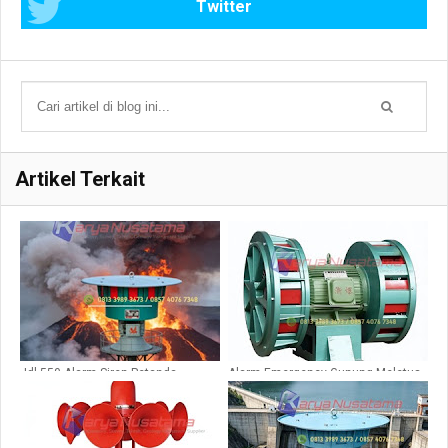
Twitter
Artikel Terkait
Jdl 550 Alarm Siren Petanda
Alarm Emergency Gunung Meletus
Gunung Meletus
JDW 400