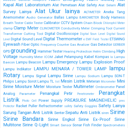
Kapal
Alat Laboratorium
Alat
Alat Pemetaan
Alat Safety
Alat Selam
Alat Ukur lainya
Survey Lainya
Aneka Tang
ALTIMETER
Anemometer
Ballas Lampu
Body Harness
Audio Generator
BAROMETER
Calibrator
CCTV System
Breath Tester
Cable Tester
Chain Block
Chlorophil Meter
Clamp Meter
clamp
CLINOMETER
Conductivity Meter
Crimping Tool
Current
Digital Oscilloscope
Transformer
Cutting Tool
Digital Soun Level
Digital Sound
Digital Thermometer
Digital Sound Level
ETSWING
Level
e
EMF Field Tester
Eyewash
Fiber Optic
Gas Detector
Frequency Counter
Gas Analizer
GERBER
grounding
High
GPS
Hammer Tester
Hearing Protection
Helm Climbing
Voltage
Jaket Pelampung
Kabel
Kompas
Humidity Meter
ICOM
Lampu
la
Lampu Emergency
Lampu Explosion Proof
Lampu Beacon
Baecon
lampu
LAMPU MENARA / TOWER LAMP
Lampu Indikator
Rotary
Lampu Sirine
Lampu Signal
Lampu SON-T
Lampu Sodium
Mesin Listrik
Mini
Philips
Lampu Sorot
Lampu TL
Meteran
list
Micrometer
Sirine
Moisture Meter
Multimeter
Moisture Tester
Panel
Ombrometer
Perangkat
Penangkal Petir
Analog
Parameter
Penetrometer
Listrik
PREASURE MAGNEHELIC
Power Supply
Photo Cell
pres
Safety Lainya
Racket Puller
Refractometer
Safety Goggles
Protector
safety
Sirine
Sarung Tangan Anti Listrik
Sepatu Anti Listrik
Senter
siren
Sirine Bandara
Sirine Engkol
Sirine Ex-Proof
Sirine
Multitone
Sirine Q-Light
Sonar Fish Finder
Smart Sensor
Spectrometers