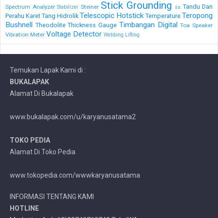
Stick Grounding
Tandu Dan
Spectrum Analyzer
Steiner
Stabilizer
su
Telescopic Hotstick
Teropong
Perahu Karet
Tang Hidrolik
Temperature
Bushnell
Timbangan Digital
Theodolite
Thickness Gauge
Toa Speaker
Voltage Detector
Vibration Meter
Webbing Lifting
Temukan Lapak Kami di :
BUKALAPAK
Alamat Di Bukalapak
www.bukalapak.com/u/karyanusatama2
TOKO PEDIA
Alamat Di Toko Pedia
www.tokopedia.com/wwwkaryanusatama
INFORMASI TENTANG KAMI
HOTLINE