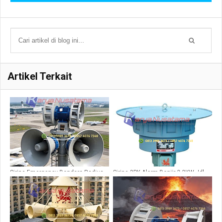
Artikel Terkait
Sirine Emergency Bandara Radius
Sirine 3PK Alarm Banjir 2.2KW Jdl
3km JDW 400
400