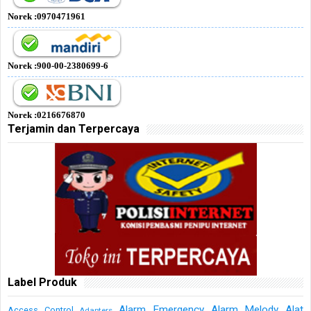
Norek :0970471961
Norek :900-00-2380699-6
Norek :0216676870
Terjamin dan Terpercaya
Label Produk
Alarm Emergency
Alarm Melody
Alat
Access Control
Adapters