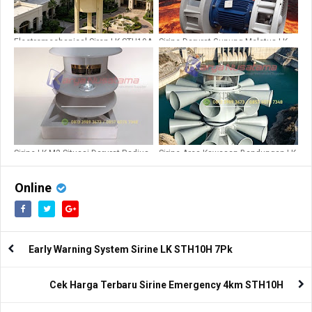
Electromechanical Siren LK-STH10A
Sirine Darurat Gunung Meletus LK
JDW 450
Sirine LK M2 Situasi Darurat Radius
Sirine Area Kawasan Bandungan LK
2,5km
STH21-2
Online
Early Warning System Sirine LK STH10H 7Pk
Cek Harga Terbaru Sirine Emergency 4km STH10H