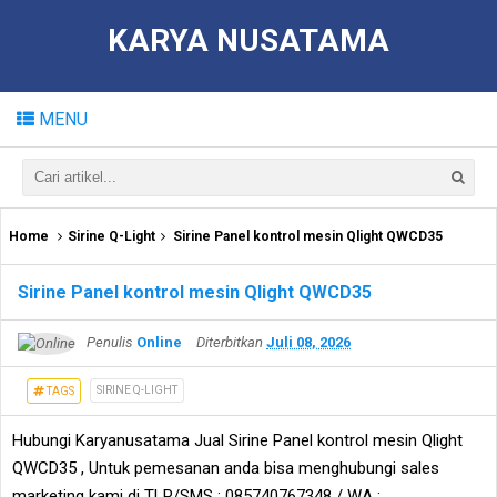
KARYA NUSATAMA
MENU
Home
Sirine Q-Light
Sirine Panel kontrol mesin Qlight QWCD35
Sirine Panel kontrol mesin Qlight QWCD35
Penulis
Online
Diterbitkan
Juli 08, 2026
SIRINE Q-LIGHT
TAGS
Hubungi Karyanusatama Jual Sirine Panel kontrol mesin Qlight
QWCD35 , Untuk pemesanan anda bisa menghubungi sales
marketing kami di TLP/SMS : 085740767348 / WA :