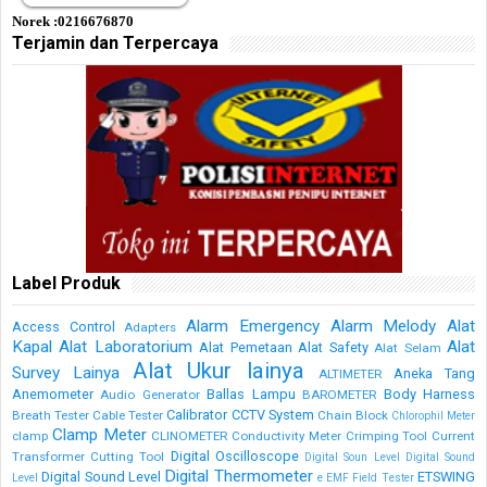
Norek :0216676870
Terjamin dan Terpercaya
Label Produk
Alarm Emergency
Alarm Melody
Alat
Access Control
Adapters
Kapal
Alat Laboratorium
Alat
Alat Pemetaan
Alat Safety
Alat Selam
Alat Ukur lainya
Survey Lainya
Aneka Tang
ALTIMETER
Anemometer
Ballas Lampu
Body Harness
Audio Generator
BAROMETER
Calibrator
CCTV System
Breath Tester
Cable Tester
Chain Block
Chlorophil Meter
Clamp Meter
clamp
CLINOMETER
Conductivity Meter
Crimping Tool
Current
Digital Oscilloscope
Transformer
Cutting Tool
Digital Soun Level
Digital Sound
Digital Thermometer
Digital Sound Level
ETSWING
Level
e
EMF Field Tester