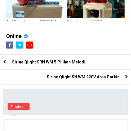
Jual Sirine Multitone SEN25 WA
Sirine Menics MSGS Sistem
220VAC di Bandung
Keselamatan Industri
Online
Sirine Qlight SRN WM 5 Pilihan Melodi
Sirine Qlight SN WM 220V Area Parkir
Emoticon