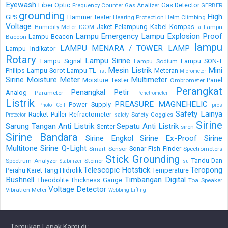
Eyewash
Fiber Optic
Gas Detector
Frequency Counter
Gas Analizer
GERBER
grounding
High
GPS
Hammer Tester
Hearing Protection
Helm Climbing
Voltage
Jaket Pelampung
Kabel
Kompas
Humidity Meter
ICOM
Lampu
la
Lampu Emergency
Lampu Explosion Proof
Lampu Beacon
Baecon
lampu
LAMPU MENARA / TOWER LAMP
Lampu Indikator
Rotary
Lampu Sirine
Lampu Signal
Lampu SON-T
Lampu Sodium
Mesin Listrik
Mini
Philips
Lampu Sorot
Lampu TL
Meteran
list
Micrometer
Sirine
Moisture Meter
Multimeter
Moisture Tester
Panel
Ombrometer
Perangkat
Penangkal Petir
Analog
Parameter
Penetrometer
Listrik
PREASURE MAGNEHELIC
Power Supply
Photo Cell
pres
Safety Lainya
Racket Puller
Refractometer
Safety Goggles
Protector
safety
Sirine
Sarung Tangan Anti Listrik
Sepatu Anti Listrik
Senter
siren
Sirine Bandara
Sirine Engkol
Sirine Ex-Proof
Sirine
Multitone
Sirine Q-Light
Sonar Fish Finder
Smart Sensor
Spectrometers
Stick Grounding
Tandu Dan
Spectrum Analyzer
Steiner
Stabilizer
su
Telescopic Hotstick
Teropong
Perahu Karet
Tang Hidrolik
Temperature
Bushnell
Timbangan Digital
Theodolite
Thickness Gauge
Toa Speaker
Voltage Detector
Vibration Meter
Webbing Lifting
Temukan Lapak Kami di :