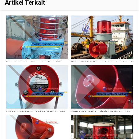
Artikel Terkait
Warning Light Explosion Proof Q-
Sirine IP66 5 Suara Untuk Kapal Laut
Light Sesa WS -LC
dan Pelabuhan
Sirine 5 Suara Qlight SRN WS 220v
Sirine Industrial Qligh SN WM 220v
Electric Horn
5 Melodi 105dB