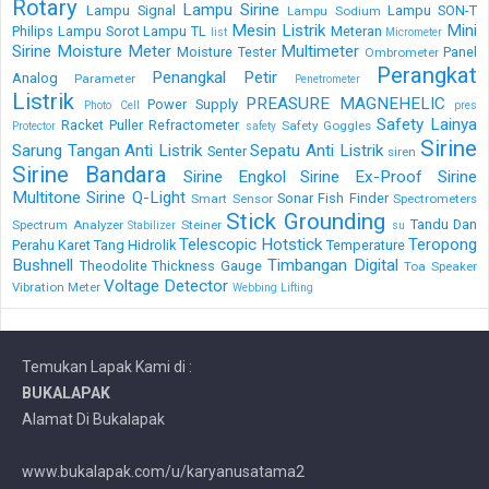
Rotary
Lampu Sirine
Lampu Signal
Lampu SON-T
Lampu Sodium
Mesin Listrik
Mini
Philips
Lampu Sorot
Lampu TL
Meteran
list
Micrometer
Sirine
Moisture Meter
Multimeter
Moisture Tester
Panel
Ombrometer
Perangkat
Penangkal Petir
Analog
Parameter
Penetrometer
Listrik
PREASURE MAGNEHELIC
Power Supply
Photo Cell
pres
Safety Lainya
Racket Puller
Refractometer
Safety Goggles
Protector
safety
Sirine
Sarung Tangan Anti Listrik
Sepatu Anti Listrik
Senter
siren
Sirine Bandara
Sirine Engkol
Sirine Ex-Proof
Sirine
Multitone
Sirine Q-Light
Sonar Fish Finder
Smart Sensor
Spectrometers
Stick Grounding
Tandu Dan
Spectrum Analyzer
Steiner
Stabilizer
su
Telescopic Hotstick
Teropong
Perahu Karet
Tang Hidrolik
Temperature
Bushnell
Timbangan Digital
Theodolite
Thickness Gauge
Toa Speaker
Voltage Detector
Vibration Meter
Webbing Lifting
Temukan Lapak Kami di :
BUKALAPAK
Alamat Di Bukalapak
www.bukalapak.com/u/karyanusatama2