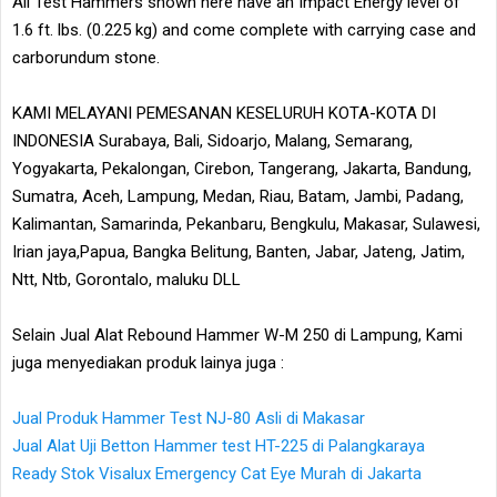
All Test Hammers shown here have an Impact Energy level of
1.6 ft. lbs. (0.225 kg) and come complete with carrying case and
carborundum stone.
KAMI MELAYANI PEMESANAN KESELURUH KOTA-KOTA DI
INDONESIA Surabaya, Bali, Sidoarjo, Malang, Semarang,
Yogyakarta, Pekalongan, Cirebon, Tangerang, Jakarta, Bandung,
Sumatra, Aceh, Lampung, Medan, Riau, Batam, Jambi, Padang,
Kalimantan, Samarinda, Pekanbaru, Bengkulu, Makasar, Sulawesi,
Irian jaya,Papua, Bangka Belitung, Banten, Jabar, Jateng, Jatim,
Ntt, Ntb, Gorontalo, maluku DLL
Selain Jual Alat Rebound Hammer W-M 250 di Lampung, Kami
juga menyediakan produk lainya juga :
Jual Produk Hammer Test NJ-80 Asli di Makasar
Jual Alat Uji Betton Hammer test HT-225 di Palangkaraya
Ready Stok Visalux Emergency Cat Eye Murah di Jakarta