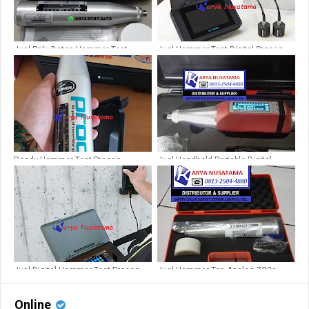
Jual Palu Beton Hammer Test
Jual Hammer Test Digital Proceq
MATEST C380 di Palembang
Pundit PL200 di Palangkaraya
Ready Hammer Test Proceq
Jual Handheld Portable Digital
Akurasi 99% di Pontianak
Concrete Test Hammer
Jual Digital Hammer Test Proceq
Jual Hammer Tes Analog ZC3a
Profometer PM600 di Banda Aceh
CHINA di Pekanbaru
Online