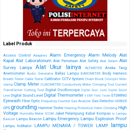
Label Produk
Alarm Emergency
Alarm Melody
Alat
Access Control
Adapters
Kapal
Alat Laboratorium
Alat
Alat Pemetaan
Alat Safety
Alat Selam
Alat Ukur lainya
Survey Lainya
Aneka Tang
ALTIMETER
Anemometer
Ballas Lampu
Body Harness
Audio Generator
BAROMETER
Calibrator
CCTV System
Breath Tester
Cable Tester
Chain Block
Chlorophil Meter
Clamp Meter
clamp
CLINOMETER
Conductivity Meter
Crimping Tool
Current
Digital Oscilloscope
Transformer
Cutting Tool
Digital Soun Level
Digital Sound
Digital Thermometer
Digital Sound Level
ETSWING
Level
e
EMF Field Tester
Eyewash
Fiber Optic
Gas Detector
Frequency Counter
Gas Analizer
GERBER
grounding
High
GPS
Hammer Tester
Hearing Protection
Helm Climbing
Voltage
Jaket Pelampung
Kabel
Kompas
Humidity Meter
ICOM
Lampu
la
Lampu Emergency
Lampu Explosion Proof
Lampu Beacon
Baecon
lampu
LAMPU MENARA / TOWER LAMP
Lampu Indikator