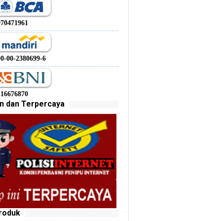
970471961
00-00-2380699-6
216676870
n dan Terpercaya
roduk