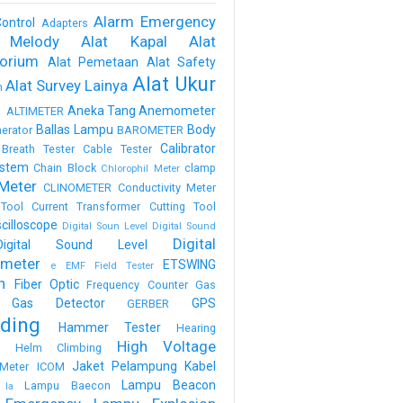
Alarm Emergency
ontrol
Adapters
 Melody
Alat Kapal
Alat
torium
Alat Pemetaan
Alat Safety
Alat Ukur
Alat Survey Lainya
m
a
Aneka Tang
Anemometer
ALTIMETER
Ballas Lampu
Body
erator
BAROMETER
Calibrator
Breath Tester
Cable Tester
stem
Chain Block
clamp
Chlorophil Meter
Meter
CLINOMETER
Conductivity Meter
Tool
Current Transformer
Cutting Tool
scilloscope
Digital Soun Level
Digital Sound
Digital
Digital Sound Level
meter
ETSWING
e
EMF Field Tester
h
Fiber Optic
Frequency Counter
Gas
Gas Detector
GPS
GERBER
ding
Hammer Tester
Hearing
High Voltage
n
Helm Climbing
Jaket Pelampung
Kabel
Meter
ICOM
Lampu Beacon
Lampu Baecon
la