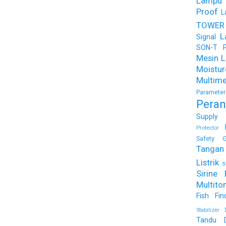
Lampu
Proof
L
TOWER
L
Signal
SON-T Ph
Mesin Li
Moist
Multime
Parameter
Peran
Supply
Protector
Safety G
Tangan 
Listrik
s
Sirine 
Multito
Fish Fin
Stabilizer
Tandu 