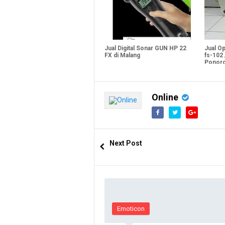
Jual Digital Sonar GUN HP 22
Jual O
FX di Malang
fs-102 
Ponor
Online
Next Post
Emoticon