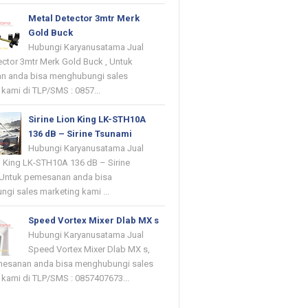
Metal Detector 3mtr Merk
Gold Buck
Hubungi Karyanusatama Jual
ector 3mtr Merk Gold Buck , Untuk
n anda bisa menghubungi sales
kami di TLP/SMS : 0857...
Sirine Lion King LK-STH10A
136 dB – Sirine Tsunami
Hubungi Karyanusatama Jual
on King LK-STH10A 136 dB – Sirine
 Untuk pemesanan anda bisa
gi sales marketing kami ...
Speed Vortex Mixer Dlab MX s
Hubungi Karyanusatama Jual
Speed Vortex Mixer Dlab MX s,
mesanan anda bisa menghubungi sales
 kami di TLP/SMS : 0857407673...