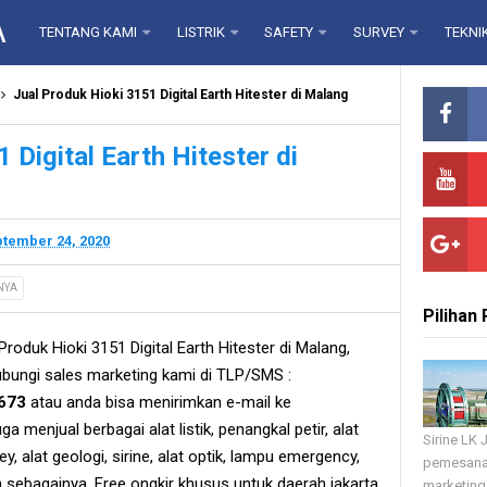
A
TENTANG KAMI
LISTRIK
SAFETY
SURVEY
TEKNI
Jual Produk Hioki 3151 Digital Earth Hitester di Malang
 Digital Earth Hitester di
tember 24, 2020
NYA
Pilihan
oduk Hioki 3151 Digital Earth Hitester di Malang,
ungi sales marketing kami di TLP/SMS :
673
atau anda bisa menirimkan e-mail ke
a menjual berbagai alat listik, penangkal petir, alat
Sirine LK
rvey, alat geologi, sirine, alat optik, lampu emergency,
pemesana
in sebagainya. Free ongkir khusus untuk daerah jakarta
marketing 