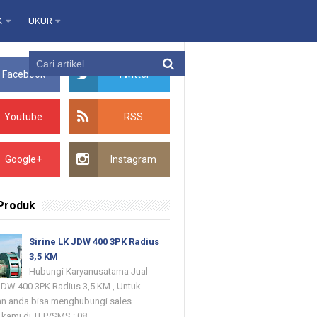
K
UKUR
Facebook
Twitter
Youtube
RSS
Google+
Instagram
 Produk
Sirine LK JDW 400 3PK Radius
3,5 KM
Hubungi Karyanusatama Jual
 JDW 400 3PK Radius 3,5 KM , Untuk
n anda bisa menghubungi sales
kami di TLP/SMS : 08...