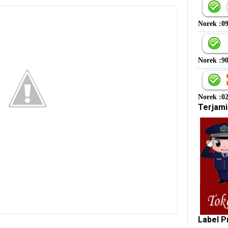
Norek :0
Norek :9
Norek :0
Terjami
Label P