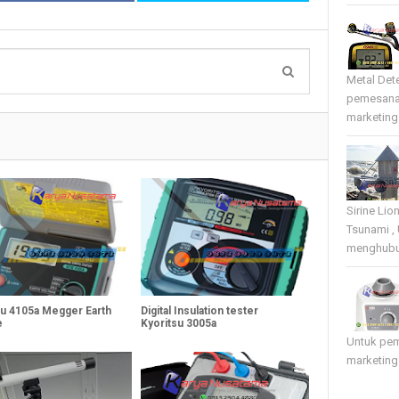
Metal Det
pemesana
marketing 
Sirine Li
Tsunami ,
menghubun
su 4105a Megger Earth
Digital Insulation tester
e
Kyoritsu 3005a
Untuk pe
marketing