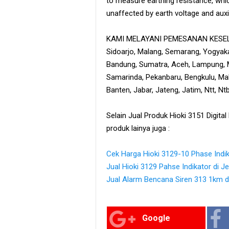
to measure earthing resistance, wh
unaffected by earth voltage and auxil
KAMI MELAYANI PEMESANAN KESELU
Sidoarjo, Malang, Semarang, Yogyaka
Bandung, Sumatra, Aceh, Lampung, M
Samarinda, Pekanbaru, Bengkulu, Maka
Banten, Jabar, Jateng, Jatim, Ntt, N
Selain Jual Produk Hioki 3151 Digita
produk lainya juga :
Cek Harga Hioki 3129-10 Phase Indi
Jual Hioki 3129 Pahse Indikator di J
Jual Alarm Bencana Siren 313 1km di
Google