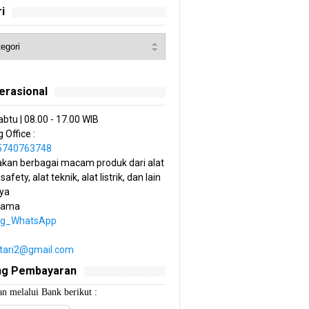
i
erasional
abtu | 08.00 - 17.00 WIB
 Office :
85740763748
kan berbagai macam produk dari alat
 safety, alat teknik, alat listrik, dan lain
ya
tama
ng_WhatsApp
estari2@gmail.com
ng Pembayaran
n melalui Bank berikut :