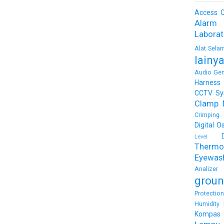
Access C
Alarm
Labora
Alat Sela
lainy
Audio Gen
Harness
CCTV Sy
Clamp 
Crimping 
Digital O
Level
Thermo
Eyewas
Analizer
groun
Protectio
Humidity 
Kompas