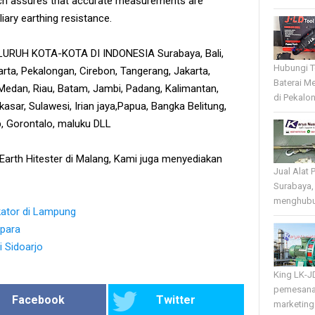
ich assures that accurate measurements are
iary earthing resistance.
RUH KOTA-KOTA DI INDONESIA Surabaya, Bali,
Hubungi T
rta, Pekalongan, Cirebon, Tangerang, Jakarta,
Baterai Me
edan, Riau, Batam, Jambi, Padang, Kalimantan,
di Pekalo
sar, Sulawesi, Irian jaya,Papua, Bangka Belitung,
tb, Gorontalo, maluku DLL
l Earth Hitester di Malang, Kami juga menyediakan
Jual Alat 
Surabaya,
menghubun
kator di Lampung
epara
 Sidoarjo
King LK-J
pemesana
Facebook
Twitter
marketing 