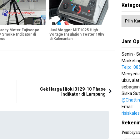
Kategor
pacity Meter Fujiscope
Jual Megger MIT1025 High
/ Smoke Indicator di
Voltage Insulation Tester 10kv
ogo
di Kalimantan
Jam Op
Senin - S
Marketing
Telp:_0
Menyedia
ukur, alat
sebagain
Cek Harga Hioki 3129-10 Phase
Siska Su
Indikator di Lampung
@Chatti
Email :
risiskal
Rekeni
Pembayara