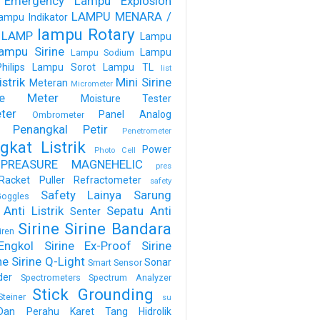
 Emergency
Lampu Explosion
LAMPU MENARA /
ampu Indikator
lampu Rotary
 LAMP
Lampu
ampu Sirine
Lampu
Lampu Sodium
ilips
Lampu Sorot
Lampu TL
list
strik
Mini Sirine
Meteran
Micrometer
ure Meter
Moisture Tester
ter
Panel Analog
Ombrometer
Penangkal Petir
Penetrometer
gkat Listrik
Power
Photo Cell
PREASURE MAGNEHELIC
pres
Racket Puller
Refractometer
safety
Safety Lainya
Sarung
oggles
Anti Listrik
Sepatu Anti
Senter
Sirine
Sirine Bandara
iren
Engkol
Sirine Ex-Proof
Sirine
ne
Sirine Q-Light
Sonar
Smart Sensor
der
Spectrometers
Spectrum Analyzer
Stick Grounding
Steiner
su
Dan Perahu Karet
Tang Hidrolik