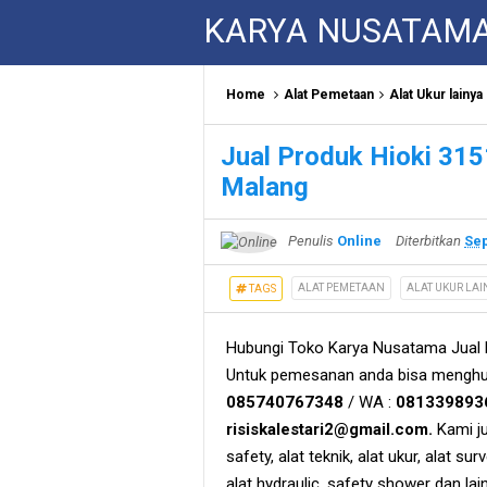
KARYA NUSATAM
Home
Alat Pemetaan
Alat Ukur lainya
Jual Produk Hioki 3151
Malang
Penulis
Online
Diterbitkan
Sep
ALAT PEMETAAN
ALAT UKUR LAI
TAGS
Hubungi Toko Karya Nusatama Jual Pr
Untuk pemesanan anda bisa menghub
085740767348
/ WA :
081339893
risiskalestari2@gmail.com.
Kami jug
safety, alat teknik, alat ukur, alat su
alat hydraulic, safety shower dan la