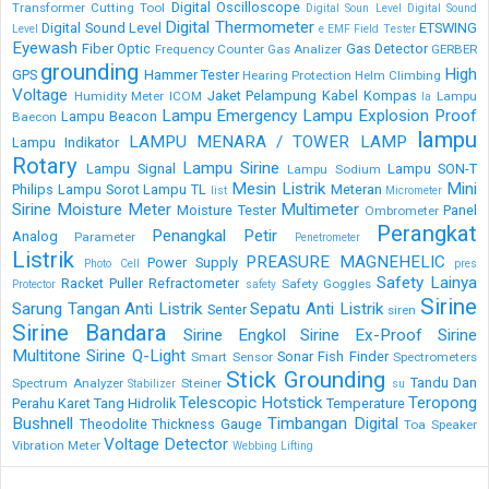
Digital Oscilloscope
Transformer
Cutting Tool
Digital Soun Level
Digital Sound
Digital Thermometer
Digital Sound Level
ETSWING
Level
e
EMF Field Tester
Eyewash
Fiber Optic
Gas Detector
Frequency Counter
Gas Analizer
GERBER
grounding
High
GPS
Hammer Tester
Hearing Protection
Helm Climbing
Voltage
Jaket Pelampung
Kabel
Kompas
Humidity Meter
ICOM
Lampu
la
Lampu Emergency
Lampu Explosion Proof
Lampu Beacon
Baecon
lampu
LAMPU MENARA / TOWER LAMP
Lampu Indikator
Rotary
Lampu Sirine
Lampu Signal
Lampu SON-T
Lampu Sodium
Mesin Listrik
Mini
Philips
Lampu Sorot
Lampu TL
Meteran
list
Micrometer
Sirine
Moisture Meter
Multimeter
Moisture Tester
Panel
Ombrometer
Perangkat
Penangkal Petir
Analog
Parameter
Penetrometer
Listrik
PREASURE MAGNEHELIC
Power Supply
Photo Cell
pres
Safety Lainya
Racket Puller
Refractometer
Safety Goggles
Protector
safety
Sirine
Sarung Tangan Anti Listrik
Sepatu Anti Listrik
Senter
siren
Sirine Bandara
Sirine Engkol
Sirine Ex-Proof
Sirine
Multitone
Sirine Q-Light
Sonar Fish Finder
Smart Sensor
Spectrometers
Stick Grounding
Tandu Dan
Spectrum Analyzer
Steiner
Stabilizer
su
Telescopic Hotstick
Teropong
Perahu Karet
Tang Hidrolik
Temperature
Bushnell
Timbangan Digital
Theodolite
Thickness Gauge
Toa Speaker
Voltage Detector
Vibration Meter
Webbing Lifting