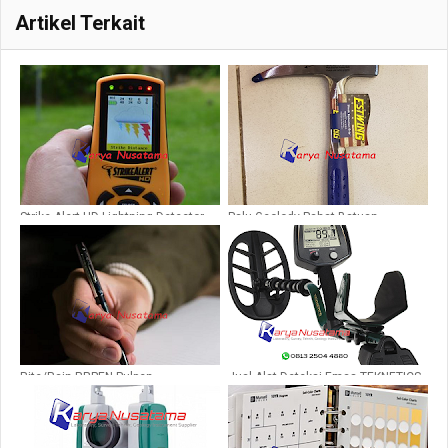
Artikel Terkait
Strike Alert HD Lightning Detector
Palu Geolody Pahat Batuan
Sedimen Merk Etswing
Rite/Rain RRPEN Pulpen
Jual Alat Deteksi Emas TEKNETICS
Weatherproof
T2 Kedalaman 3m