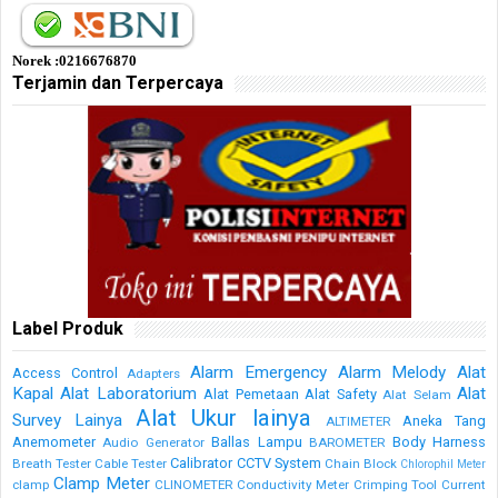
Norek :0216676870
Terjamin dan Terpercaya
Label Produk
Alarm Emergency
Alarm Melody
Alat
Access Control
Adapters
Kapal
Alat Laboratorium
Alat
Alat Pemetaan
Alat Safety
Alat Selam
Alat Ukur lainya
Survey Lainya
Aneka Tang
ALTIMETER
Anemometer
Ballas Lampu
Body Harness
Audio Generator
BAROMETER
Calibrator
CCTV System
Breath Tester
Cable Tester
Chain Block
Chlorophil Meter
Clamp Meter
clamp
CLINOMETER
Conductivity Meter
Crimping Tool
Current