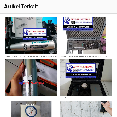
Artikel Terkait
Jual PROCEQ Hammer Test Original
Jual Detecsi Tulang Beton PROSEQ
di Batam
PROFOMETER PM600 di Kalimantan
Concrete Hammer Test tipe ZC3-A
Jual Hammert Test PROFOMETER
PM600 di Jakarta