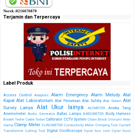
Norek :0216676870
Terjamin dan Terpercaya
Label Produk
Alarm Emergency
Alarm Melody
Alat
Access Control
Adapters
Kapal
Alat Laboratorium
Alat
Alat Pemetaan
Alat Safety
Alat Selam
Alat Ukur lainya
Survey Lainya
Aneka Tang
ALTIMETER
Anemometer
Ballas Lampu
Body Harness
Audio Generator
BAROMETER
Calibrator
CCTV System
Breath Tester
Cable Tester
Chain Block
Chlorophil Meter
Clamp Meter
clamp
CLINOMETER
Conductivity Meter
Crimping Tool
Current
Digital Oscilloscope
Transformer
Cutting Tool
Digital Soun Level
Digital Sound