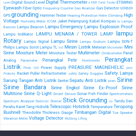
Digital Thermometer
Digital Sound Level
ETSWING
Level
e
EMF Field Tester
Eyewash
Fiber Optic
Gas Detector
Frequency Counter
Gas Analizer
GERBER
grounding
High
GPS
Hammer Tester
Hearing Protection
Helm Climbing
Voltage
Jaket Pelampung
Kabel
Kompas
Humidity Meter
ICOM
Lampu
la
Lampu Emergency
Lampu Explosion Proof
Lampu Beacon
Baecon
lampu
LAMPU MENARA / TOWER LAMP
Lampu Indikator
Rotary
Lampu Sirine
Lampu Signal
Lampu SON-T
Lampu Sodium
Mesin Listrik
Mini
Philips
Lampu Sorot
Lampu TL
Meteran
list
Micrometer
Sirine
Moisture Meter
Multimeter
Moisture Tester
Panel
Ombrometer
Perangkat
Penangkal Petir
Analog
Parameter
Penetrometer
Listrik
PREASURE MAGNEHELIC
Power Supply
Photo Cell
pres
Safety Lainya
Racket Puller
Refractometer
Safety Goggles
Protector
safety
Sirine
Sarung Tangan Anti Listrik
Sepatu Anti Listrik
Senter
siren
Sirine Bandara
Sirine Engkol
Sirine Ex-Proof
Sirine
Multitone
Sirine Q-Light
Sonar Fish Finder
Smart Sensor
Spectrometers
Stick Grounding
Tandu Dan
Spectrum Analyzer
Steiner
Stabilizer
su
Telescopic Hotstick
Teropong
Perahu Karet
Tang Hidrolik
Temperature
Bushnell
Timbangan Digital
Theodolite
Thickness Gauge
Toa Speaker
Voltage Detector
Vibration Meter
Webbing Lifting