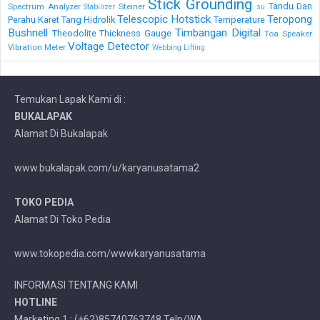
Stick Grounding
Tandu Dan
Spectrum Analyzer
Steiner
Stabilizer
su
Telescopic Hotstick
Teropong
Perahu Karet
Tang Hidrolik
Temperature
Bushnell
Timbangan Digital
Theodolite
Thickness Gauge
Toa Speaker
Voltage Detector
Vibration Meter
Webbing Lifting
Temukan Lapak Kami di :
BUKALAPAK
Alamat Di Bukalapak
www.bukalapak.com/u/karyanusatama2
TOKO PEDIA
Alamat Di Toko Pedia
www.tokopedia.com/wwwkaryanusatama
INFORMASI TENTANG KAMI
HOTLINE
Marketing 1 : (+62)85740763748 Telp/WA