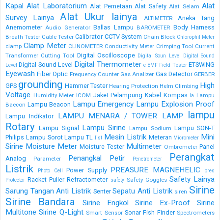
Kapal
Alat Laboratorium
Alat
Alat Pemetaan
Alat Safety
Alat Selam
Alat Ukur lainya
Survey Lainya
Aneka Tang
ALTIMETER
Anemometer
Ballas Lampu
Body Harness
Audio Generator
BAROMETER
Calibrator
CCTV System
Breath Tester
Cable Tester
Chain Block
Chlorophil Meter
Clamp Meter
clamp
CLINOMETER
Conductivity Meter
Crimping Tool
Current
Digital Oscilloscope
Transformer
Cutting Tool
Digital Soun Level
Digital Sound
Digital Thermometer
Digital Sound Level
ETSWING
Level
e
EMF Field Tester
Eyewash
Fiber Optic
Gas Detector
Frequency Counter
Gas Analizer
GERBER
grounding
High
GPS
Hammer Tester
Hearing Protection
Helm Climbing
Voltage
Jaket Pelampung
Kabel
Kompas
Humidity Meter
ICOM
Lampu
la
Lampu Emergency
Lampu Explosion Proof
Lampu Beacon
Baecon
lampu
LAMPU MENARA / TOWER LAMP
Lampu Indikator
Rotary
Lampu Sirine
Lampu Signal
Lampu SON-T
Lampu Sodium
Mesin Listrik
Mini
Philips
Lampu Sorot
Lampu TL
Meteran
list
Micrometer
Sirine
Moisture Meter
Multimeter
Moisture Tester
Panel
Ombrometer
Perangkat
Penangkal Petir
Analog
Parameter
Penetrometer
Listrik
PREASURE MAGNEHELIC
Power Supply
Photo Cell
pres
Safety Lainya
Racket Puller
Refractometer
Safety Goggles
Protector
safety
Sirine
Sarung Tangan Anti Listrik
Sepatu Anti Listrik
Senter
siren
Sirine Bandara
Sirine Engkol
Sirine Ex-Proof
Sirine
Multitone
Sirine Q-Light
Sonar Fish Finder
Smart Sensor
Spectrometers