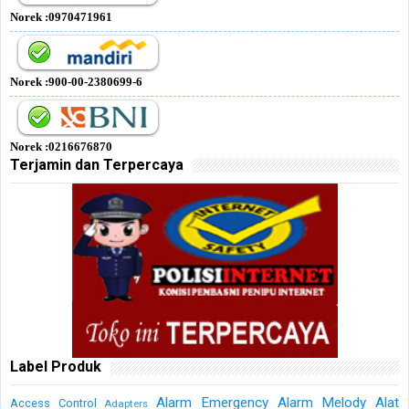
Norek :0970471961
Norek :900-00-2380699-6
Norek :0216676870
Terjamin dan Terpercaya
Label Produk
Alarm Emergency
Alarm Melody
Alat
Access Control
Adapters