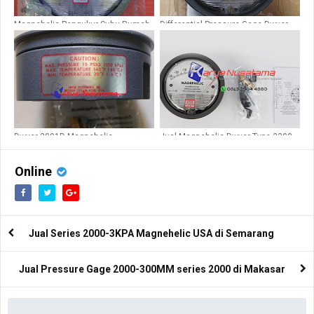
Magnehelic Pengukur Suhu Rumah
Differential Pressure Gage Dwyer
Sakit Type 30pa
2300-60Pa
Dwyer 2001D Magnehelic
Jual Magnehelic Dwyer Type 2300-
Differential Pressure Gage
60Pa 30-30PA
Online
Jual Series 2000-3KPA Magnehelic USA di Semarang
Jual Pressure Gage 2000-300MM series 2000 di Makasar