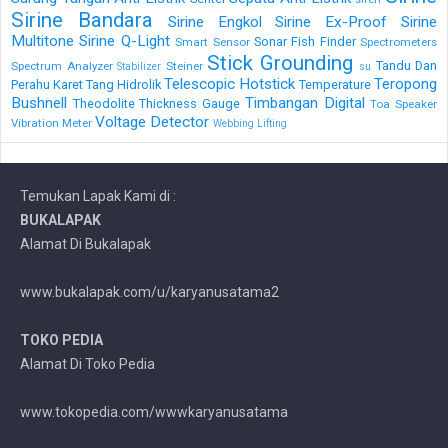
Sirine Bandara
Sirine Engkol
Sirine Ex-Proof
Sirine
Multitone
Sirine Q-Light
Sonar Fish Finder
Smart Sensor
Spectrometers
Stick Grounding
Tandu Dan
Spectrum Analyzer
Steiner
Stabilizer
su
Telescopic Hotstick
Teropong
Perahu Karet
Tang Hidrolik
Temperature
Bushnell
Timbangan Digital
Theodolite
Thickness Gauge
Toa Speaker
Voltage Detector
Vibration Meter
Webbing Lifting
Temukan Lapak Kami di :
BUKALAPAK
Alamat Di Bukalapak
www.bukalapak.com/u/karyanusatama2
TOKO PEDIA
Alamat Di Toko Pedia
www.tokopedia.com/wwwkaryanusatama