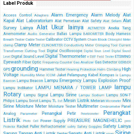
Label Produk
Alarm Emergency
Alarm Melody
Alat
Access Control
Adapters
Kapal
Alat Laboratorium
Alat
Alat Pemetaan
Alat Safety
Alat Selam
Alat Ukur lainya
Survey Lainya
Aneka Tang
ALTIMETER
Anemometer
Ballas Lampu
Body Harness
Audio Generator
BAROMETER
Calibrator
CCTV System
Breath Tester
Cable Tester
Chain Block
Chlorophil Meter
Clamp Meter
clamp
CLINOMETER
Conductivity Meter
Crimping Tool
Current
Digital Oscilloscope
Transformer
Cutting Tool
Digital Soun Level
Digital Sound
Digital Thermometer
Digital Sound Level
ETSWING
Level
e
EMF Field Tester
Eyewash
Fiber Optic
Gas Detector
Frequency Counter
Gas Analizer
GERBER
grounding
High
GPS
Hammer Tester
Hearing Protection
Helm Climbing
Voltage
Jaket Pelampung
Kabel
Kompas
Humidity Meter
ICOM
Lampu
la
Lampu Emergency
Lampu Explosion Proof
Lampu Beacon
Baecon
lampu
LAMPU MENARA / TOWER LAMP
Lampu Indikator
Rotary
Lampu Sirine
Lampu Signal
Lampu SON-T
Lampu Sodium
Mesin Listrik
Mini
Philips
Lampu Sorot
Lampu TL
Meteran
list
Micrometer
Sirine
Moisture Meter
Multimeter
Moisture Tester
Panel
Ombrometer
Perangkat
Penangkal Petir
Analog
Parameter
Penetrometer
Listrik
PREASURE MAGNEHELIC
Power Supply
Photo Cell
pres
Safety Lainya
Racket Puller
Refractometer
Safety Goggles
Protector
safety
Sirine
Sarung Tangan Anti Listrik
Sepatu Anti Listrik
Senter
siren