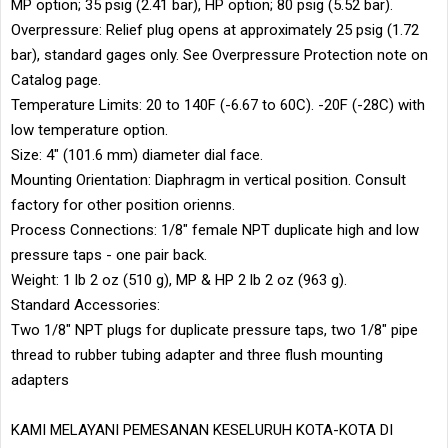
MP option; 35 psig (2.41 bar), HP option; 80 psig (5.52 bar).
Overpressure: Relief plug opens at approximately 25 psig (1.72
bar), standard gages only. See Overpressure Protection note on
Catalog page.
Temperature Limits: 20 to 140F (-6.67 to 60C). -20F (-28C) with
low temperature option.
Size: 4" (101.6 mm) diameter dial face.
Mounting Orientation: Diaphragm in vertical position. Consult
factory for other position orienns.
Process Connections: 1/8" female NPT duplicate high and low
pressure taps - one pair back.
Weight: 1 lb 2 oz (510 g), MP & HP 2 lb 2 oz (963 g).
Standard Accessories:
Two 1/8" NPT plugs for duplicate pressure taps, two 1/8" pipe
thread to rubber tubing adapter and three flush mounting
adapters
KAMI MELAYANI PEMESANAN KESELURUH KOTA-KOTA DI