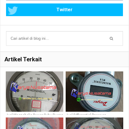
Twitter
Artikel Terkait
Jual Magnehelic Dwyer Suhu Ruang
Jual Differential Pressure
Type 2300-60pa
Magnehelic MSX Series MS2 di
Jombang