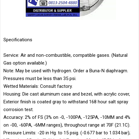
Specifications
Service: Air and non-combustible, compatible gases. (Natural
Gas option available.)
Note: May be used with hydrogen. Order a Buna-N diaphragm.
Pressures must be less than 35 psi.
Wetted Materials: Consult factory.
Housing: Die cast aluminum case and bezel, with acrylic cover,
Exterior finish is coated gray to withstand 168 hour salt spray
corrosion test.
Accuracy: 2% of FS (3% on -0, -100PA, -125PA, -10MM and 4%
on -00, -60PA, -6MM ranges), throughout range at 70F (21.1C).
Pressure Limits: -20 in Hg. to 15 psig. (-0.677 bar to 1.034 bar);