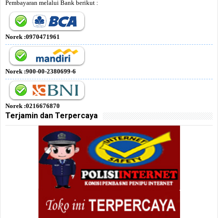
Pembayaran melalui Bank berikut :
Norek :0970471961
Norek :900-00-2380699-6
Norek :0216676870
Terjamin dan Terpercaya