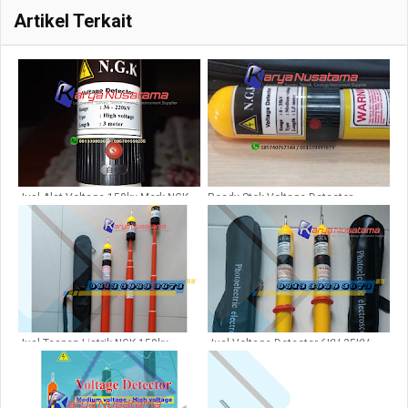
Artikel Terkait
Jual Alat Voltage 150kv Merk NGK
Ready Stok Voltage Detector
3mtr di Pasuruan
Tegangan 6-35 Kv di Sidoarjo
Jual Tespen Listrik NGK 150kv
Jual Voltage Detector 6KV-35KV
36KV-220KV
NGK 1,5M