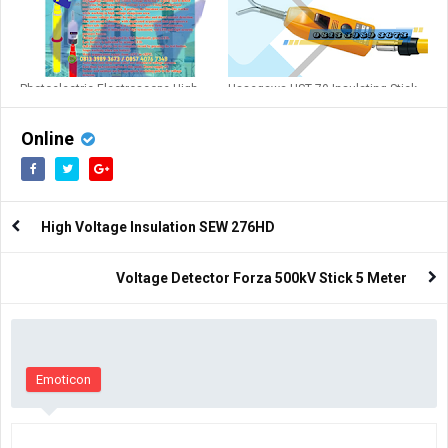
Photoelectric Electroscope High
Hasegawa HST 70 Insulating Stick
Voltage NGk 10kv
AC 20kV - 80.5kV
Online
High Voltage Insulation SEW 276HD
Voltage Detector Forza 500kV Stick 5 Meter
Emoticon