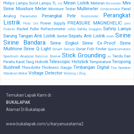
Mesin Listrik
Mini
Philips
Lampu Sorot
Lampu TL
Meteran
list
Micrometer
Sirine
Moisture Meter
Multimeter
Moisture Tester
Panel
Ombrometer
Perangkat
Penangkal Petir
Analog
Parameter
Penetrometer
Listrik
PREASURE MAGNEHELIC
Power Supply
Photo Cell
pres
Safety Lainya
Racket Puller
Refractometer
Safety Goggles
Protector
safety
Sirine
Sarung Tangan Anti Listrik
Sepatu Anti Listrik
Senter
siren
Sirine Bandara
Sirine Engkol
Sirine Ex-Proof
Sirine
Multitone
Sirine Q-Light
Sonar Fish Finder
Smart Sensor
Spectrometers
Stick Grounding
Tandu Dan
Spectrum Analyzer
Steiner
Stabilizer
su
Telescopic Hotstick
Teropong
Perahu Karet
Tang Hidrolik
Temperature
Bushnell
Timbangan Digital
Theodolite
Thickness Gauge
Toa Speaker
Voltage Detector
Vibration Meter
Webbing Lifting
Temukan Lapak Kami di :
BUKALAPAK
Alamat Di Bukalapak
www.bukalapak.com/u/karyanusatama2