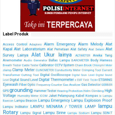
Label Produk
Alarm Emergency
Alarm Melody
Alat
Access Control
Adapters
Kapal
Alat Laboratorium
Alat
Alat Pemetaan
Alat Safety
Alat Selam
Alat Ukur lainya
Survey Lainya
Aneka Tang
ALTIMETER
Anemometer
Ballas Lampu
Body Harness
Audio Generator
BAROMETER
Calibrator
CCTV System
Breath Tester
Cable Tester
Chain Block
Chlorophil Meter
Clamp Meter
clamp
CLINOMETER
Conductivity Meter
Crimping Tool
Current
Digital Oscilloscope
Transformer
Cutting Tool
Digital Soun Level
Digital Sound
Digital Thermometer
Digital Sound Level
ETSWING
Level
e
EMF Field Tester
Eyewash
Fiber Optic
Gas Detector
Frequency Counter
Gas Analizer
GERBER
grounding
High
GPS
Hammer Tester
Hearing Protection
Helm Climbing
Voltage
Jaket Pelampung
Kabel
Kompas
Humidity Meter
ICOM
Lampu
la
Lampu Emergency
Lampu Explosion Proof
Lampu Beacon
Baecon
lampu
LAMPU MENARA / TOWER LAMP
Lampu Indikator
Rotary
Lampu Sirine
Lampu Signal
Lampu SON-T
Lampu Sodium