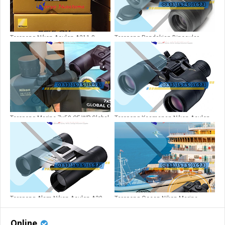
Teropong Nikon Aculon A211 8-
Teropong Pendakian Binocular
18X42 Pembesaran 18x
Aculon A211 8x42
Teropong Marine 7x50 CF WP Global
Teropong Keamanan Nikon Aculon
Compass
A211 8-18x42
Teropong Alam Nikon Aculon A30
Teropong Ocean Nikon Marine
8X25
7X50CF WP
Online