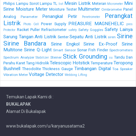
Mesin Listrik
Mini
Philips
Lampu Sorot
Lampu TL
Meteran
list
Micrometer
Sirine
Moisture Meter
Multimeter
Moisture Tester
Panel
Ombrometer
Perangkat
Penangkal Petir
Analog
Parameter
Penetrometer
Listrik
PREASURE MAGNEHELIC
Power Supply
Photo Cell
pres
Safety Lainya
Racket Puller
Refractometer
Safety Goggles
Protector
safety
Sirine
Sarung Tangan Anti Listrik
Sepatu Anti Listrik
Senter
siren
Sirine Bandara
Sirine Engkol
Sirine Ex-Proof
Sirine
Multitone
Sirine Q-Light
Sonar Fish Finder
Smart Sensor
Spectrometers
Stick Grounding
Tandu Dan
Spectrum Analyzer
Steiner
Stabilizer
su
Telescopic Hotstick
Teropong
Perahu Karet
Tang Hidrolik
Temperature
Bushnell
Timbangan Digital
Theodolite
Thickness Gauge
Toa Speaker
Voltage Detector
Vibration Meter
Webbing Lifting
Temukan Lapak Kami di :
BUKALAPAK
Alamat Di Bukalapak
www.bukalapak.com/u/karyanusatama2