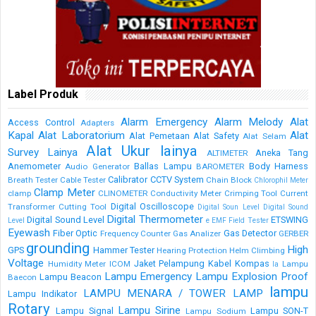
Label Produk
Alarm Emergency
Alarm Melody
Alat
Access Control
Adapters
Kapal
Alat Laboratorium
Alat
Alat Pemetaan
Alat Safety
Alat Selam
Alat Ukur lainya
Survey Lainya
Aneka Tang
ALTIMETER
Anemometer
Ballas Lampu
Body Harness
Audio Generator
BAROMETER
Calibrator
CCTV System
Breath Tester
Cable Tester
Chain Block
Chlorophil Meter
Clamp Meter
clamp
CLINOMETER
Conductivity Meter
Crimping Tool
Current
Digital Oscilloscope
Transformer
Cutting Tool
Digital Soun Level
Digital Sound
Digital Thermometer
Digital Sound Level
ETSWING
Level
e
EMF Field Tester
Eyewash
Fiber Optic
Gas Detector
Frequency Counter
Gas Analizer
GERBER
grounding
High
GPS
Hammer Tester
Hearing Protection
Helm Climbing
Voltage
Jaket Pelampung
Kabel
Kompas
Humidity Meter
ICOM
Lampu
la
Lampu Emergency
Lampu Explosion Proof
Lampu Beacon
Baecon
lampu
LAMPU MENARA / TOWER LAMP
Lampu Indikator
Rotary
Lampu Sirine
Lampu Signal
Lampu SON-T
Lampu Sodium