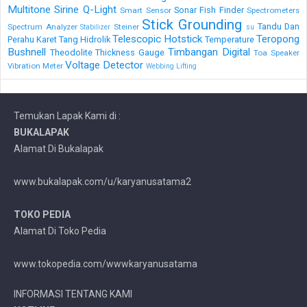
Multitone
Sirine Q-Light
Sonar Fish Finder
Smart Sensor
Spectrometers
Stick Grounding
Tandu Dan
Spectrum Analyzer
Steiner
Stabilizer
su
Telescopic Hotstick
Teropong
Perahu Karet
Tang Hidrolik
Temperature
Bushnell
Timbangan Digital
Theodolite
Thickness Gauge
Toa Speaker
Voltage Detector
Vibration Meter
Webbing Lifting
Temukan Lapak Kami di :
BUKALAPAK
Alamat Di Bukalapak
www.bukalapak.com/u/karyanusatama2
TOKO PEDIA
Alamat Di Toko Pedia
www.tokopedia.com/wwwkaryanusatama
INFORMASI TENTANG KAMI