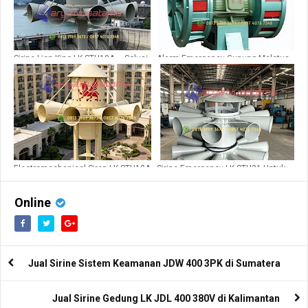
Sirine Lion King LK STH10A – Solusi
Alarm Emergency Gunung Meletus
Siren Bendungan
JDW 400
Electromechanical Siren LK-STH10A
Sirine Emergency LK STH21 Untuk
Area Pabrik
Online
Jual Sirine Sistem Keamanan JDW 400 3PK di Sumatera
Jual Sirine Gedung LK JDL 400 380V di Kalimantan