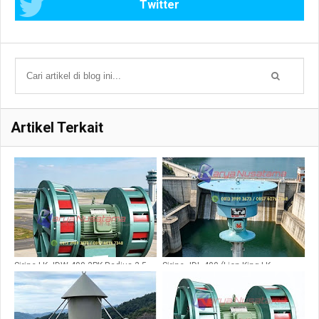
Twitter
Artikel Terkait
Sirine LK JDW 400 3PK Radius 3,5
Sirine JDL 400 (Lion King LK-
KM
JDL400)