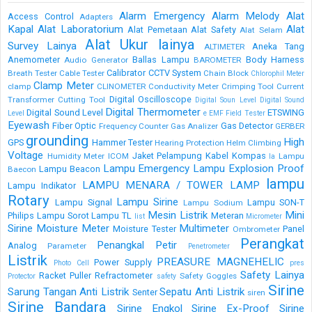
Alarm Emergency
Alarm Melody
Alat
Access Control
Adapters
Kapal
Alat Laboratorium
Alat
Alat Pemetaan
Alat Safety
Alat Selam
Alat Ukur lainya
Survey Lainya
Aneka Tang
ALTIMETER
Anemometer
Ballas Lampu
Body Harness
Audio Generator
BAROMETER
Calibrator
CCTV System
Breath Tester
Cable Tester
Chain Block
Chlorophil Meter
Clamp Meter
clamp
CLINOMETER
Conductivity Meter
Crimping Tool
Current
Digital Oscilloscope
Transformer
Cutting Tool
Digital Soun Level
Digital Sound
Digital Thermometer
Digital Sound Level
ETSWING
Level
e
EMF Field Tester
Eyewash
Fiber Optic
Gas Detector
Frequency Counter
Gas Analizer
GERBER
grounding
High
GPS
Hammer Tester
Hearing Protection
Helm Climbing
Voltage
Jaket Pelampung
Kabel
Kompas
Humidity Meter
ICOM
Lampu
la
Lampu Emergency
Lampu Explosion Proof
Lampu Beacon
Baecon
lampu
LAMPU MENARA / TOWER LAMP
Lampu Indikator
Rotary
Lampu Sirine
Lampu Signal
Lampu SON-T
Lampu Sodium
Mesin Listrik
Mini
Philips
Lampu Sorot
Lampu TL
Meteran
list
Micrometer
Sirine
Moisture Meter
Multimeter
Moisture Tester
Panel
Ombrometer
Perangkat
Penangkal Petir
Analog
Parameter
Penetrometer
Listrik
PREASURE MAGNEHELIC
Power Supply
Photo Cell
pres
Safety Lainya
Racket Puller
Refractometer
Safety Goggles
Protector
safety
Sirine
Sarung Tangan Anti Listrik
Sepatu Anti Listrik
Senter
siren
Sirine Bandara
Sirine Engkol
Sirine Ex-Proof
Sirine