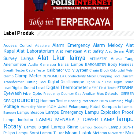
Label Produk
Alarm Emergency
Alarm Melody
Alat
Access Control
Adapters
Kapal
Alat Laboratorium
Alat
Alat Pemetaan
Alat Safety
Alat Selam
Alat Ukur lainya
Survey Lainya
Aneka Tang
ALTIMETER
Anemometer
Ballas Lampu
Body Harness
Audio Generator
BAROMETER
Calibrator
CCTV System
Breath Tester
Cable Tester
Chain Block
Chlorophil Meter
Clamp Meter
clamp
CLINOMETER
Conductivity Meter
Crimping Tool
Current
Digital Oscilloscope
Transformer
Cutting Tool
Digital Soun Level
Digital Sound
Digital Thermometer
Digital Sound Level
ETSWING
Level
e
EMF Field Tester
Eyewash
Fiber Optic
Gas Detector
Frequency Counter
Gas Analizer
GERBER
grounding
High
GPS
Hammer Tester
Hearing Protection
Helm Climbing
Voltage
Jaket Pelampung
Kabel
Kompas
Humidity Meter
ICOM
Lampu
la
Lampu Emergency
Lampu Explosion Proof
Lampu Beacon
Baecon
lampu
LAMPU MENARA / TOWER LAMP
Lampu Indikator
Rotary
Lampu Sirine
Lampu Signal
Lampu SON-T
Lampu Sodium
Mesin Listrik
Mini
Philips
Lampu Sorot
Lampu TL
Meteran
list
Micrometer