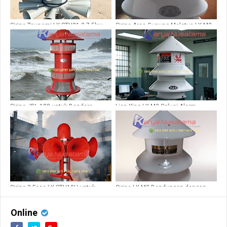
Sirine Tsunami LK STH21-2 7,5kw
Sirine Area Gunung Meletus LK M2
Radius 4km
Sirine JDL 188 untuk Bandara,
Lion King LK-M2 Solusi Alarm
Bendungan
Keamanan Lapas
Sirine 3 Fase LK STH10H untuk
Sirine LK M2 Bendungan dengan
Evakuasi Kebakaran
Suara Jarak Jauh
Online