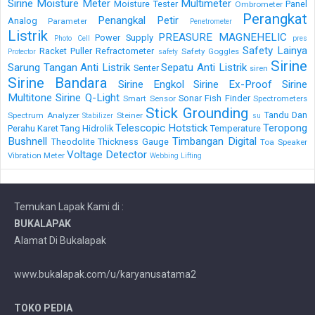
Sirine
Moisture Meter
Multimeter
Moisture Tester
Panel
Ombrometer
Perangkat
Penangkal Petir
Analog
Parameter
Penetrometer
Listrik
PREASURE MAGNEHELIC
Power Supply
Photo Cell
pres
Safety Lainya
Racket Puller
Refractometer
Safety Goggles
Protector
safety
Sirine
Sarung Tangan Anti Listrik
Sepatu Anti Listrik
Senter
siren
Sirine Bandara
Sirine Engkol
Sirine Ex-Proof
Sirine
Multitone
Sirine Q-Light
Sonar Fish Finder
Smart Sensor
Spectrometers
Stick Grounding
Tandu Dan
Spectrum Analyzer
Steiner
Stabilizer
su
Telescopic Hotstick
Teropong
Perahu Karet
Tang Hidrolik
Temperature
Bushnell
Timbangan Digital
Theodolite
Thickness Gauge
Toa Speaker
Voltage Detector
Vibration Meter
Webbing Lifting
Temukan Lapak Kami di :
BUKALAPAK
Alamat Di Bukalapak
www.bukalapak.com/u/karyanusatama2
TOKO PEDIA