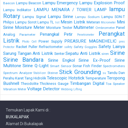
Lampu Emergency
Lampu Explosion Proof
Lampu Beacon
Baecon
lampu
LAMPU MENARA / TOWER LAMP
Lampu Indikator
Rotary
Lampu Sirine
Lampu Signal
Lampu SON-T
Lampu Sodium
Mesin Listrik
Mini
Philips
Lampu Sorot
Lampu TL
Meteran
list
Micrometer
Sirine
Moisture Meter
Multimeter
Moisture Tester
Panel
Ombrometer
Perangkat
Penangkal Petir
Analog
Parameter
Penetrometer
Listrik
PREASURE MAGNEHELIC
Power Supply
Photo Cell
pres
Safety Lainya
Racket Puller
Refractometer
Safety Goggles
Protector
safety
Sirine
Sarung Tangan Anti Listrik
Sepatu Anti Listrik
Senter
siren
Sirine Bandara
Sirine Engkol
Sirine Ex-Proof
Sirine
Multitone
Sirine Q-Light
Sonar Fish Finder
Smart Sensor
Spectrometers
Stick Grounding
Tandu Dan
Spectrum Analyzer
Steiner
Stabilizer
su
Telescopic Hotstick
Teropong
Perahu Karet
Tang Hidrolik
Temperature
Bushnell
Timbangan Digital
Theodolite
Thickness Gauge
Toa Speaker
Voltage Detector
Vibration Meter
Webbing Lifting
Temukan Lapak Kami di :
BUKALAPAK
Alamat Di Bukalapak