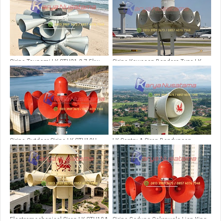
Sirine Tsunami LK STH21-2 7,5kw
Sirine Kawasan Bandara Type LK
Radius 4km
STH10H
Sirine Outdoor Sirine LK STH10H
LK Sentry A Siren Bendungan,
untuk Bendungan
Waduk, dan Pintu Air
Electromechanical Siren LK-STH10A
Sirine Gedung Cakrawala Lion King