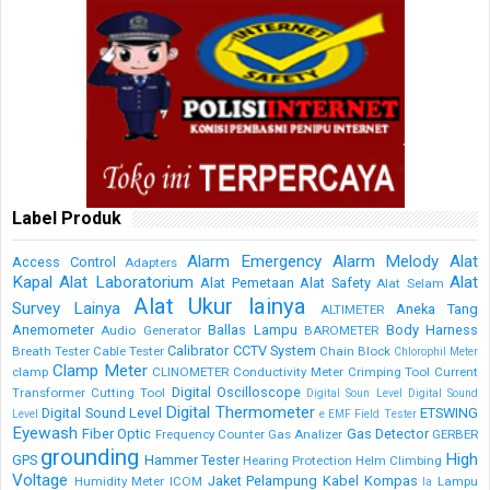
Label Produk
Alarm Emergency
Alarm Melody
Alat
Access Control
Adapters
Kapal
Alat Laboratorium
Alat
Alat Pemetaan
Alat Safety
Alat Selam
Alat Ukur lainya
Survey Lainya
Aneka Tang
ALTIMETER
Anemometer
Ballas Lampu
Body Harness
Audio Generator
BAROMETER
Calibrator
CCTV System
Breath Tester
Cable Tester
Chain Block
Chlorophil Meter
Clamp Meter
clamp
CLINOMETER
Conductivity Meter
Crimping Tool
Current
Digital Oscilloscope
Transformer
Cutting Tool
Digital Soun Level
Digital Sound
Digital Thermometer
Digital Sound Level
ETSWING
Level
e
EMF Field Tester
Eyewash
Fiber Optic
Gas Detector
Frequency Counter
Gas Analizer
GERBER
grounding
High
GPS
Hammer Tester
Hearing Protection
Helm Climbing
Voltage
Jaket Pelampung
Kabel
Kompas
Humidity Meter
ICOM
Lampu
la