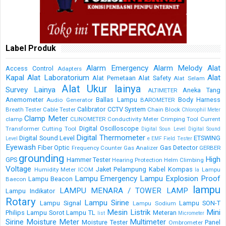
Label Produk
Alarm Emergency
Alarm Melody
Alat
Access Control
Adapters
Kapal
Alat Laboratorium
Alat
Alat Pemetaan
Alat Safety
Alat Selam
Alat Ukur lainya
Survey Lainya
Aneka Tang
ALTIMETER
Anemometer
Ballas Lampu
Body Harness
Audio Generator
BAROMETER
Calibrator
CCTV System
Breath Tester
Cable Tester
Chain Block
Chlorophil Meter
Clamp Meter
clamp
CLINOMETER
Conductivity Meter
Crimping Tool
Current
Digital Oscilloscope
Transformer
Cutting Tool
Digital Soun Level
Digital Sound
Digital Thermometer
Digital Sound Level
ETSWING
Level
e
EMF Field Tester
Eyewash
Fiber Optic
Gas Detector
Frequency Counter
Gas Analizer
GERBER
grounding
High
GPS
Hammer Tester
Hearing Protection
Helm Climbing
Voltage
Jaket Pelampung
Kabel
Kompas
Humidity Meter
ICOM
Lampu
la
Lampu Emergency
Lampu Explosion Proof
Lampu Beacon
Baecon
lampu
LAMPU MENARA / TOWER LAMP
Lampu Indikator
Rotary
Lampu Sirine
Lampu Signal
Lampu SON-T
Lampu Sodium
Mesin Listrik
Mini
Philips
Lampu Sorot
Lampu TL
Meteran
list
Micrometer
Sirine
Moisture Meter
Multimeter
Moisture Tester
Panel
Ombrometer