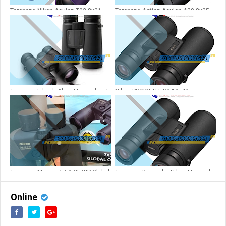
Teropong Nikon Aculon T02 8x21
Teropong Action Aculon A30 8x25
Purpell
Silver ORIGINAL
Teopong Jelajah Alam Monarch m5
Nikon PROSTAFF P3 10x42
10x42
Binoculars
Teropong Marine 7x50 CF WP Global
Teropong Binocular Nikon Monarch
Compass
M5 12x42
Online