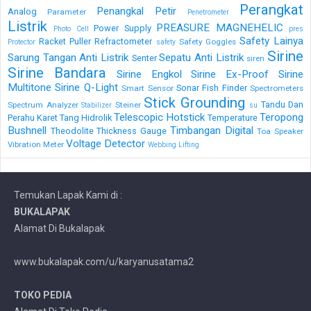
Perangkat
Penangkal Petir
Analog
Parameter
Penetrometer
Listrik
PREASURE MAGNEHELIC
Power Supply
Photo Cell
pres
Safety Lainya
Racket Puller
Refractometer
Safety Goggles
Protector
safety
Sirine
Sarung Tangan Anti Listrik
Sepatu Anti Listrik
Senter
siren
Sirine Bandara
Sirine Engkol
Sirine Ex-Proof
Sirine
Multitone
Sirine Q-Light
Sonar Fish Finder
Smart Sensor
Spectrometers
Stick Grounding
Tandu Dan
Spectrum Analyzer
Steiner
Stabilizer
su
Telescopic Hotstick
Teropong
Perahu Karet
Tang Hidrolik
Temperature
Bushnell
Timbangan Digital
Theodolite
Thickness Gauge
Toa Speaker
Voltage Detector
Vibration Meter
Webbing Lifting
Temukan Lapak Kami di :
BUKALAPAK
Alamat Di Bukalapak
www.bukalapak.com/u/karyanusatama2
TOKO PEDIA