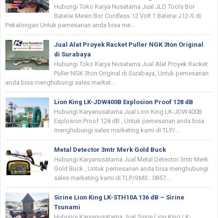
Hubungi Toko Karya Nusatama Jual JLD Tools Bor
Baterai Mesin Bor Cordless 12 Volt 1 Baterai J12-S di
Pekalongan Untuk pemesanan anda bisa me...
Jual Alat Proyek Racket Puller NGK 3ton Original
di Surabaya
Hubungi Toko Karya Nusatama Jual Alat Proyek Racket
Puller NGK 3ton Original di Surabaya, Untuk pemesanan
anda bisa menghubungi sales market...
Lion King LK-JDW400B Explosion Proof 128 dB
Hubungi Karyanusatama Jual Lion King LK-JDW400B
Explosion Proof 128 dB , Untuk pemesanan anda bisa
menghubungi sales marketing kami di TLP/...
Metal Detector 3mtr Merk Gold Buck
Hubungi Karyanusatama Jual Metal Detector 3mtr Merk
Gold Buck , Untuk pemesanan anda bisa menghubungi
sales marketing kami di TLP/SMS : 0857...
Sirine Lion King LK-STH10A 136 dB – Sirine
Tsunami
Hubungi Karyanusatama Jual Sirine Lion King LK-