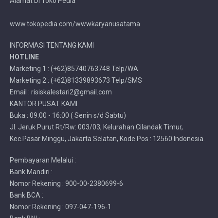
Alamat Di Toko Pedia
www.tokopedia.com/wwwkaryanusatama
INFORMASI TENTANG KAMI
HOTLINE
Marketing 1 : (+62)85740763748 Telp/WA
Marketing 2 : (+62)81339893673 Telp/SMS
Email : risiskalestari2@gmail.com
KANTOR PUSAT KAMI
Buka : 09:00 - 16:00 ( Senin s/d Sabtu)
Jl. Jeruk Purut Rt/Rw: 003/03, Kelurahan Cilandak Timur,
Kec.Pasar Minggu, Jakarta Selatan, Kode Pos : 12560 Indonesia.
Pembayaran Melalui :
Bank Mandiri :
Nomor Rekening : 900-00-2380699-6
Bank BCA :
Nomor Rekening : 097-047-196-1