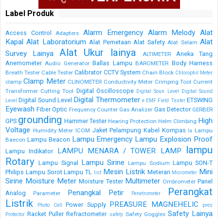
Label Produk
Alarm Emergency
Alarm Melody
Alat
Access Control
Adapters
Kapal
Alat Laboratorium
Alat
Alat Pemetaan
Alat Safety
Alat Selam
Alat Ukur lainya
Survey Lainya
Aneka Tang
ALTIMETER
Anemometer
Ballas Lampu
Body Harness
Audio Generator
BAROMETER
Calibrator
CCTV System
Breath Tester
Cable Tester
Chain Block
Chlorophil Meter
Clamp Meter
clamp
CLINOMETER
Conductivity Meter
Crimping Tool
Current
Digital Oscilloscope
Transformer
Cutting Tool
Digital Soun Level
Digital Sound
Digital Thermometer
Digital Sound Level
ETSWING
Level
e
EMF Field Tester
Eyewash
Fiber Optic
Gas Detector
Frequency Counter
Gas Analizer
GERBER
grounding
High
GPS
Hammer Tester
Hearing Protection
Helm Climbing
Voltage
Jaket Pelampung
Kabel
Kompas
Humidity Meter
ICOM
Lampu
la
Lampu Emergency
Lampu Explosion Proof
Lampu Beacon
Baecon
lampu
LAMPU MENARA / TOWER LAMP
Lampu Indikator
Rotary
Lampu Sirine
Lampu Signal
Lampu SON-T
Lampu Sodium
Mesin Listrik
Mini
Philips
Lampu Sorot
Lampu TL
Meteran
list
Micrometer
Sirine
Moisture Meter
Multimeter
Moisture Tester
Panel
Ombrometer
Perangkat
Penangkal Petir
Analog
Parameter
Penetrometer
Listrik
PREASURE MAGNEHELIC
Power Supply
Photo Cell
pres
Safety Lainya
Racket Puller
Refractometer
Safety Goggles
Protector
safety