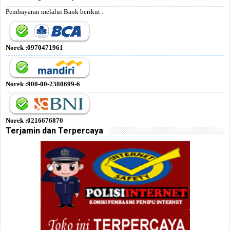
Pembayaran melalui Bank berikut :
Norek :0970471961
Norek :900-00-2380699-6
Norek :0216676870
Terjamin dan Terpercaya