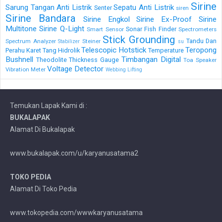
Sirine
Sarung Tangan Anti Listrik
Sepatu Anti Listrik
Senter
siren
Sirine Bandara
Sirine Engkol
Sirine Ex-Proof
Sirine
Multitone
Sirine Q-Light
Sonar Fish Finder
Smart Sensor
Spectrometers
Stick Grounding
Tandu Dan
Spectrum Analyzer
Steiner
Stabilizer
su
Telescopic Hotstick
Teropong
Perahu Karet
Tang Hidrolik
Temperature
Bushnell
Timbangan Digital
Theodolite
Thickness Gauge
Toa Speaker
Voltage Detector
Vibration Meter
Webbing Lifting
Temukan Lapak Kami di :
BUKALAPAK
Alamat Di Bukalapak
www.bukalapak.com/u/karyanusatama2
TOKO PEDIA
Alamat Di Toko Pedia
www.tokopedia.com/wwwkaryanusatama